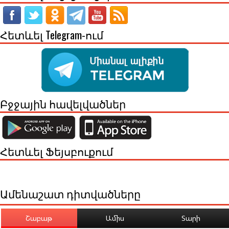
Հետևել Telegram-ում
Բջջային հավելվածներ
Հետևել Ֆեյսբուքում
Ամենաշատ դիտվածները
Շաբաթ
Ամիս
Տարի