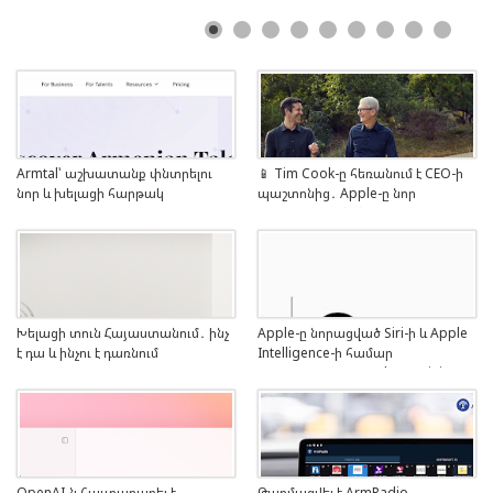
Armtal՝ աշխատանք փնտրելու
📱 Tim Cook-ը հեռանում է CEO-ի
նոր և խելացի հարթակ
պաշտոնից․ Apple-ը նոր
ղեկավար կունենա
Խելացի տուն Հայաստանում․ ինչ
Apple-ը նորացված Siri-ի և Apple
է դա և ինչու է դառնում
Intelligence-ի համար
պահանջված
կօգտագործի Google Gemini
արհեստական բանականության
մոդելը
OpenAI-ն հայտարարել է
Թարմացվել է ArmRadio