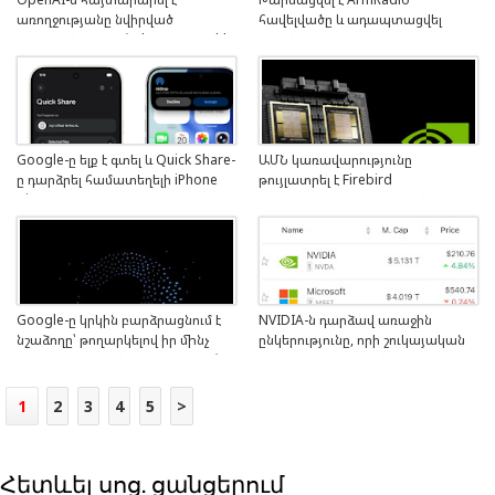
առողջությանը նվիրված
հավելվածը և ադապտացվել
առանձին բաժնի՝ ChatGPT Health-
մեքենաների համար
ի գործարկման մասին
Google-ը ելք է գտել և Quick Share-
ԱՄՆ կառավարությունը
ը դարձրել համատեղելի iPhone
թույլատրել է Firebird
AirDrop-ի հետ
ստարտափին Հայաստան
արտահանել NVIDIA-ի գերհզոր
չիպերը
Google-ը կրկին բարձրացնում է
NVIDIA-ն դարձավ առաջին
նշաձողը՝ թողարկելով իր մինչ
ընկերությունը, որի շուկայական
այժմ եղած ամենահզոր մոդելը՝
կապիտալիզացիան անցավ 5
Gemini 3 Pro-ն
տրիլիոն դոլարի սահմանը
1
2
3
4
5
>
Հետևել սոց. ցանցերում