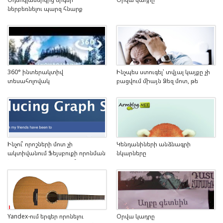
ներբեռնելու պարզ հնարք
360° ինտերակտիվ
Ինչպես ստուգել՝ տվյալ կայքը չի
տեսահոլովակ
բացվում միայն Ձեզ մոտ, թե
բոլորի
Ինչու՞ որոշների մոտ չի
Կենդանիների անձնագրի
ակտիվանում Ֆեյսբուքի որոնման
նկարները
նոր ֆունկցիան և ինչպե՞ս
ակտիվացնել
Yandex-ում երգեր որոնելու
Օրվա կադրը