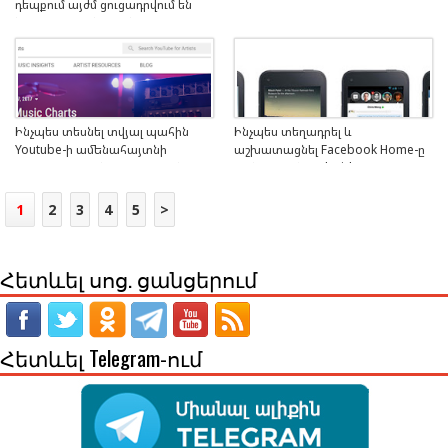
դեպքում այժմ ցուցադրվում են
նաև կիթառի նոտաները
Ինչպես տեսնել տվյալ պահին
Ինչպես տեղադրել և
Youtube-ի ամենահայտնի
աշխատացնել Facebook Home-ը
տեսահոլովակների ու երգիչների
ցանկացած Android 4.0+
ցանկը
համակարգի վրա
1
2
3
4
5
>
Հետևել սոց. ցանցերում
Հետևել Telegram-ում