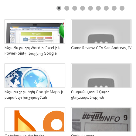
Ինչպե՞ս բացել Word-ի, Excel-ի և
Game Review: GTA San Andreas, IV
PowerPoint-ի ֆայլերը Google
Chrome դիտարկչի միջոցով
Ինչպես շրջանցել Google Maps-ի
Բացահայտում-Հայոց
քարտեզի խոշորացման
ցեղասպանություն
թույլատրելի սահմանը
Օդնոկլասնիկից երգեր
Օրվա կադրը