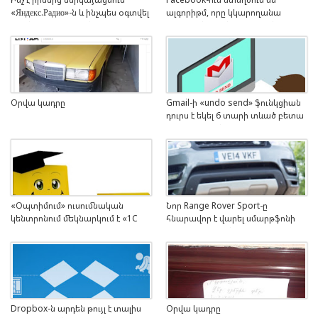
«Яндекс.Радио»-ն և ինչպես օգտվել
ալգորիթմ, որը կկարողանա
դրանից Հայաստանում
մարդկանց ճանաչել առանց
դեմքերը տեսնելու
Օրվա կադրը
Gmail-ի «undo send» ֆունկցիան
դուրս է եկել 6 տարի տևած բետա
փորձարկման կարգավիճակից
«Օպտիմում» ուսումնական
Նոր Range Rover Sport-ը
կենտրոնում մեկնարկում է «1C
հնարավոր է վարել սմարթֆոնի
Առևտրի Կառավարում»
միջոցով (Տեսանյութ)
դասընթացը
Dropbox-ն արդեն թույլ է տալիս
Օրվա կադրը