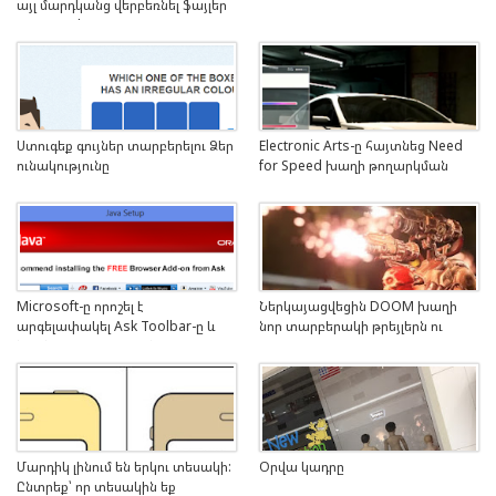
այլ մարդկանց վերբեռնել ֆայլեր
Ձեր Dropbox-ի հաշվի վրա
Ստուգեք գույներ տարբերելու Ձեր
Electronic Arts-ը հայտնեց Need
ունակությունը
for Speed խաղի թողարկման
ամսաթիվը և ցուցադրեց խաղի
գեյմփլեյը
Microsoft-ը որոշել է
Ներկայացվեցին DOOM խաղի
արգելափակել Ask Toolbar-ը և
նոր տարբերակի թրեյլերն ու
նմանատիպ մնացած
գեյմփլեյը
հավելածները
Մարդիկ լինում են երկու տեսակի:
Օրվա կադրը
Ընտրեք՝ որ տեսակին եք