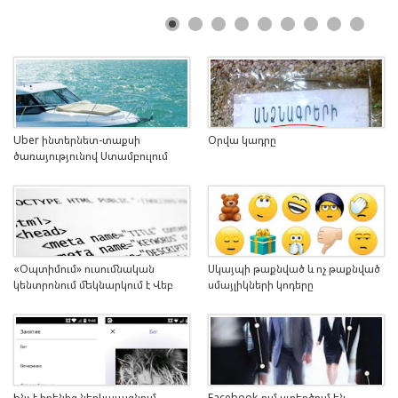
Uber ինտերնետ-տաքսի
Օրվա կադրը
ծառայությունով Ստամբուլում
արդեն հնարավոր է պատվիրել
նավ
«Օպտիմում» ուսումնական
Սկայպի թաքնված և ոչ թաքնված
կենտրոնում մեկնարկում է Վեբ
սմայլիկների կոդերը
ծրագրավորման հերթական
դասընթացը
Ինչ է իրենից ներկայացնում
Facebook-ում ստեղծում են