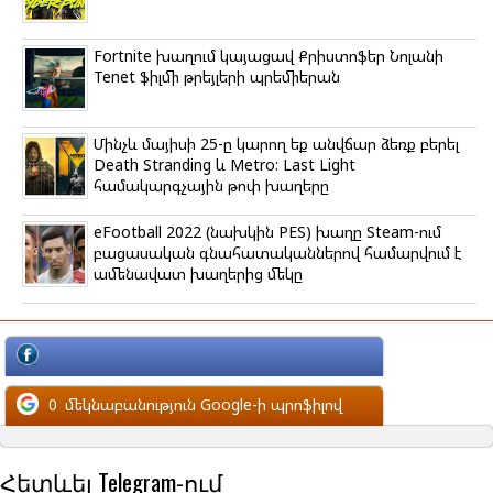
Fortnite խաղում կայացավ Քրիստոֆեր Նոլանի
Tenet ֆիլմի թրեյլերի պրեմիերան
Մինչև մայիսի 25-ը կարող եք անվճար ձեռք բերել
Death Stranding և Metro: Last Light
համակարգչային թոփ խաղերը
eFootball 2022 (նախկին PES) խաղը Steam-ում
բացասական գնահատականներով համարվում է
ամենավատ խաղերից մեկը
մեկնաբանություն Facebook-ի պրոֆիլով
0
մեկնաբանություն Google-ի պրոֆիլով
Հետևել Telegram-ում