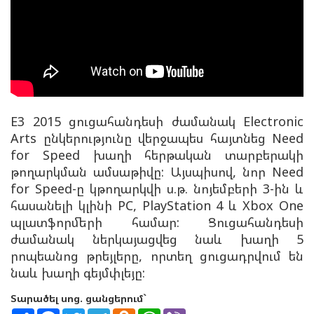
E3 2015 ցուցահանդեսի ժամանակ Electronic
Arts ընկերությունը վերջապես հայտնեց Need
for Speed խաղի հերթական տարբերակի
թողարկման ամսաթիվը: Այսպիսով, նոր Need
for Speed-ը կթողարկվի ս.թ. նոյեմբերի 3-ին և
հասանելի կլինի PC, PlayStation 4 և Xbox One
պլատֆորմերի համար: Ցուցահանդեսի
ժամանակ ներկայացվեց նաև խաղի 5
րոպեանոց թրեյլերը, որտեղ ցուցադրվում են
նաև խաղի գեյմփլեյը:
Տարածել սոց. ցանցերում`
S
F
T
T
O
W
V