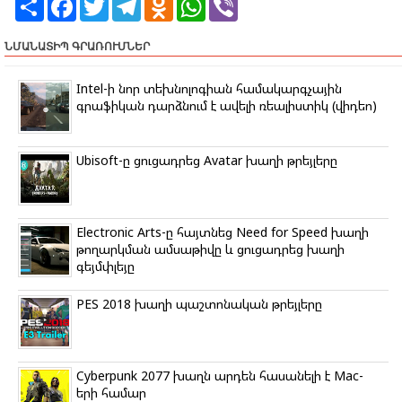
h
a
w
e
d
h
i
a
c
i
l
n
a
b
r
e
t
e
o
t
e
ՆՄԱՆԱՏԻՊ ԳՐԱՌՈՒՄՆԵՐ
e
b
t
g
k
s
r
o
e
r
l
A
o
r
a
a
p
Intel-ի նոր տեխնոլոգիան համակարգչային
k
m
s
p
գրաֆիկան դարձնում է ավելի ռեալիստիկ (վիդեո)
s
n
i
k
Ubisoft-ը ցուցադրեց Avatar խաղի թրեյլերը
i
Electronic Arts-ը հայտնեց Need for Speed խաղի
թողարկման ամսաթիվը և ցուցադրեց խաղի
գեյմփլեյը
PES 2018 խաղի պաշտոնական թրեյլերը
Cyberpunk 2077 խաղն արդեն հասանելի է Mac-
երի համար