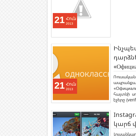
21
Հուն
2013
Ինչպես
դարձն
«Официа
Ռուսակա
ապրանքա
21
Հուն
«Официал
2013
հայտնի ս
էջերը (verif
Instag
կարճ 
Լուսանկա