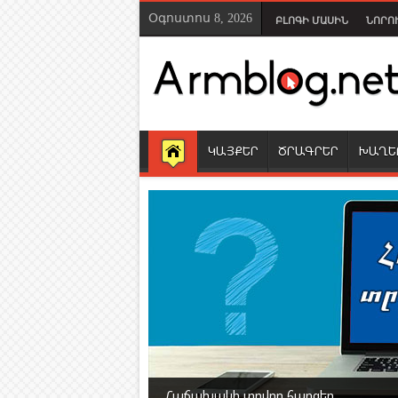
Օգոստոս 8, 2026
ԲԼՈԳԻ ՄԱՍԻՆ
ՆՈՐՈ
ԿԱՅՔԵՐ
ԾՐԱԳՐԵՐ
ԽԱՂԵ
Հաճախակի տրվող հարցեր