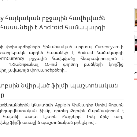
cy հայկական բջջային հավելվածն
հասանելի է Android համակարգի
ր
րի փոխարժեքների ֆինանսական պորտալ Currency.am-ի
տարբերակն արդեն հասանելի է Android համակարգի
rmCurrency բջջային հավելվածը հնարավորություն է
մ. 1.Ծանոթանալ ՀՀ-ում գործող բանկերի կողմից
ղ լավագույն փոխարժեքների...
Ջոբսին նվիրված ֆիլմի պաշտոնական
րը
նոէկրաններին կհայտնվի Apple-ի հիմնադիր Ստիվ Ջոբսին
գեղարվեստական ֆիլմը, որտեղ Ջոբսին մարմնավորում է
ւդի հայտնի ասղտ Էշտոն Քաթչերը: Իսկ մինչ այդ,
նք ֆիլմի առաջին պաշտոնական թրեյլերով ...