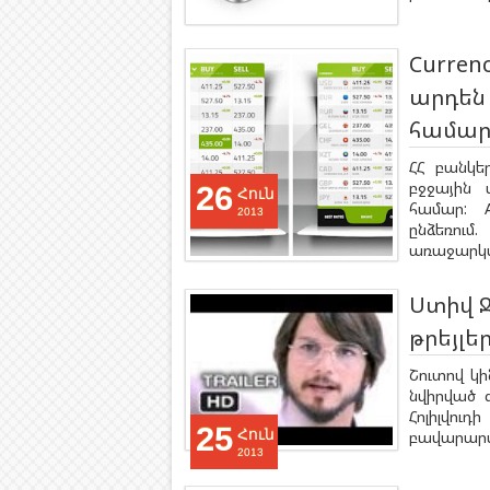
Curren
արդեն 
համա
ՀՀ բանկե
բջջային 
26
Հուն
համար: A
2013
ընձեռու
առաջարկվո
Ստիվ 
թրեյլե
Շուտով կի
նվիրված 
Հոլիլվո
25
Հուն
բավարարվե
2013