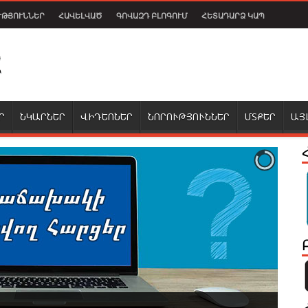
ՒԹՅՈՒՆՆԵՐ
ՀԱՎԵԼՎԱԾ
ԳՈՎԱԶԴ ԲԼՈԳՈՒՄ
ՀԵՏԱԴԱՐՁ ԿԱՊ
Ր
ՆԿԱՐՆԵՐ
ՎԻԴԵՈՆԵՐ
ՆՈՐՈՒԹՅՈՒՆՆԵՐ
ՄՏՔԵՐ
ԱՅ