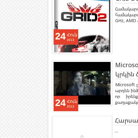
Համակա
համակարգ:
GHz, AMD A
24
Հուն
2013
Micros
կրկին 
Microsoft
արդեն ին
որ իրենք
24
Հուն
քաղաքական
2013
Հարսան
...