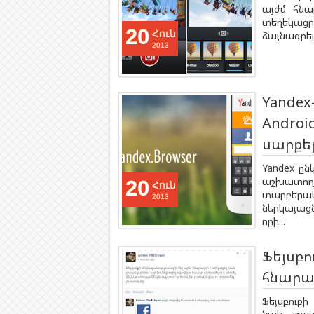
այժմ հնա
տեղեկացրե
20
Հուն
ձայնագրել
2013
Yande
Androi
սարքե
Yandex ըն
աշխատո
20
Հուն
տարբերա
2013
ներկայաց
որի...
Ֆեյսբո
հնարա
Ֆեյսբուք