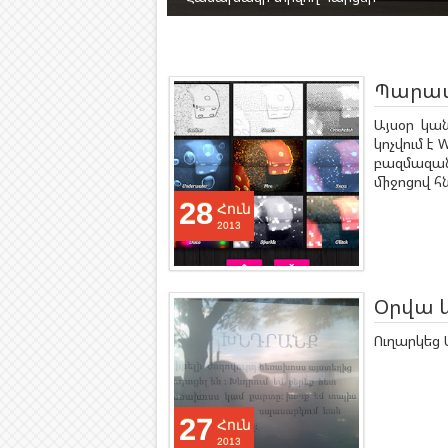
Պարապ
Այսօր կա
կոչվում է
բազմազան
միջոցով հ
28
Հուն
2013
Օրվա 
Ուղարկեց Ա
27
Հուն
2013