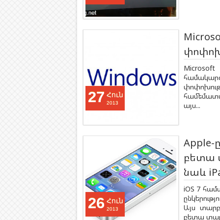
Microso
փոփոխո
Microsof
համակար
փոփոխու
27
Հուն
համեմատած
2013
այս...
Apple-
բետա տ
նաև i
iOS 7 հա
ընկերութ
26
Հուն
Այս տարբ
2013
բետա տար