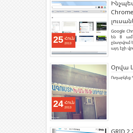
Ինչպե
Chrome
լուսա
Google Ch
են 8 ամ
25
Հուն
ընտրվում 
2013
այդ էջի վր
Օրվա 
Ուղարկեց Պ
24
Հուն
2013
GRID 2 