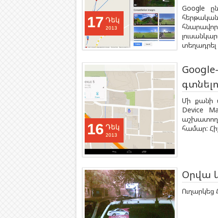
Google ըն
հերթակա
17
Դեկ
հնարավորո
2013
լուսանկ
տեղադրել 
Google
գտնել
Մի քանի 
Device M
աշխատող 
16
Դեկ
համար: Հիշ
2013
Օրվա 
Ուղարկեց 