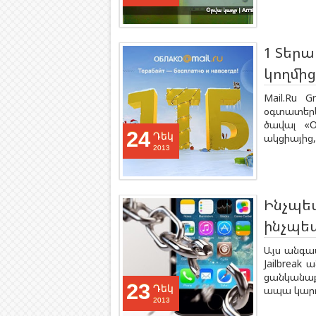
1 Տերա
կողմից
Mail.Ru 
օգտատերե
ծավալ «О
24
Դեկ
ակցիայից, 
2013
Ինչպես
ինչպե
Այս անգամ
Jailbreak
ցանկանաք 
23
Դեկ
ապա կարող
2013