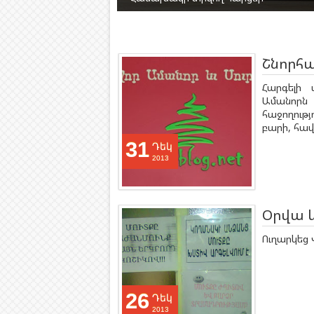
Շնորհա
Հարգելի 
Ամանորն 
հաջողութ
բարի, հավ
31
Դեկ
2013
Օրվա 
Ուղարկեց 
26
Դեկ
2013