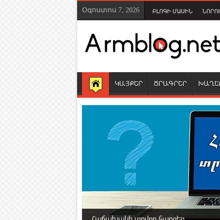
Օգոստոս 7, 2026
ԲԼՈԳԻ ՄԱՍԻՆ
ՆՈՐՈ
ԿԱՅՔԵՐ
ԾՐԱԳՐԵՐ
ԽԱՂԵ
«Ո՞վ է ուզում դառնալ միլիոնատեր»