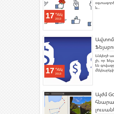
օգտագործե
և...
17
Դեկ
2013
Ավտոմ
Ֆեյսբո
Անկեղծ աս
չի, որ Ֆե
են գովազդ
17
Դեկ
մեկնարկվո
2013
Այժմ Go
հնարա
լուսա