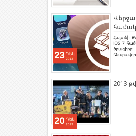
Վերջապ
համակ
Հայտնի e
iOS 7 համ
ծրագիրը:
23
Դեկ
հնարավորո
2013
2013 թ
...
20
Դեկ
2013