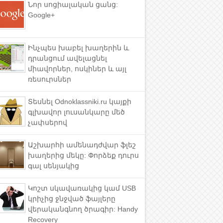
Նոր սոցիալական ցանց:
Google+
Ինչպես խաբել խաղերին և
դրանցում ավելացնել
միավորներ, ոսկիներ և այլ
ռեսուրսներ
Տեսնել Odnoklassniki.ru կայքի
գլխավոր լուսանկարը մեծ
չափսերով
Աշխարհի ամենադժվար ֆլեշ
խաղերից մեկը: Փորձեք դուրս
գալ սենյակից
Կոշտ սկավառակից կամ USB
կրիչից ջնջված ֆայլերը
վերականգնող ծրագիր: Handy
Recovery