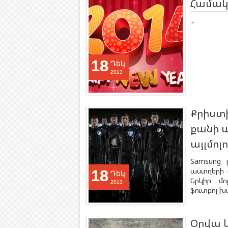
Համակ
...
18
Դեկ
2013
Քրիստի
քանի 
այլմոլ
Samsung 
աստղերի 
18
Դեկ
Երկիր մո
2013
ֆուտբոլ խ
Օրվա 