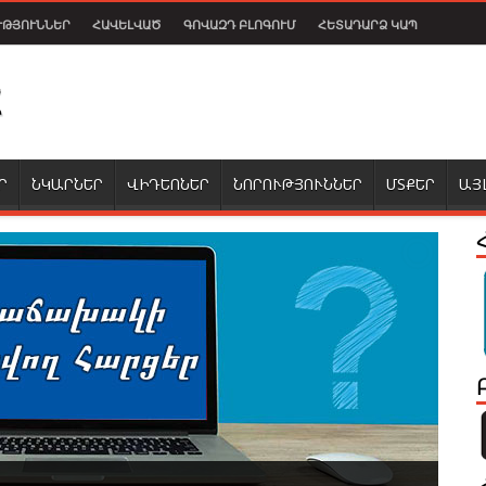
ՒԹՅՈՒՆՆԵՐ
ՀԱՎԵԼՎԱԾ
ԳՈՎԱԶԴ ԲԼՈԳՈՒՄ
ՀԵՏԱԴԱՐՁ ԿԱՊ
Ր
ՆԿԱՐՆԵՐ
ՎԻԴԵՈՆԵՐ
ՆՈՐՈՒԹՅՈՒՆՆԵՐ
ՄՏՔԵՐ
ԱՅ
 խաղի երկրորդ տարբերակը