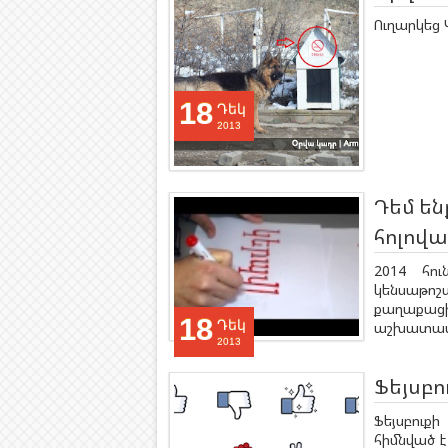
Ուղարկեց 
18
Դեկ
2013
Դեմ ե
հոլով
2014 հու
կենսաթոշ
քաղաքաց
18
Դեկ
աշխատավա
2013
Ֆեյսբո
Ֆեյսբուք
հիմնված է