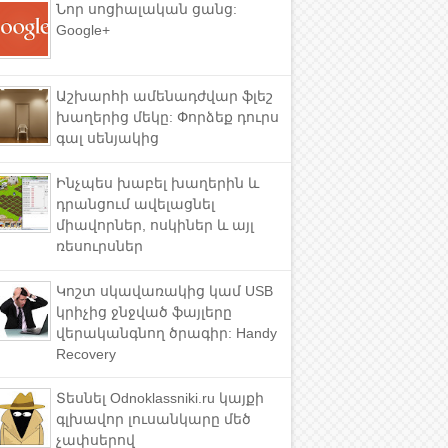
Նոր սոցիալական ցանց:
Google+
Աշխարհի ամենադժվար ֆլեշ
խաղերից մեկը: Փորձեք դուրս
գալ սենյակից
Ինչպես խաբել խաղերին և
դրանցում ավելացնել
միավորներ, ոսկիներ և այլ
ռեսուրսներ
Կոշտ սկավառակից կամ USB
կրիչից ջնջված ֆայլերը
վերականգնող ծրագիր: Handy
Recovery
Տեսնել Odnoklassniki.ru կայքի
գլխավոր լուսանկարը մեծ
չափսերով