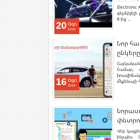
Electronic
գեյմփլեյի 
8-ից: ...
20
Օգո
2019
Նոր հա
ընկեր
Հայկական
համար, 
իրավիճակի
16
Օգո
մեքենայի 
2019
Նորաստ
փնտրու
Վեբ կայքե
ինչպես 