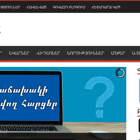
ՒԹՅՈՒՆՆԵՐ
ՀԱՎԵԼՎԱԾ
ԳՈՎԱԶԴ ԲԼՈԳՈՒՄ
ՀԵՏԱԴԱՐՁ ԿԱՊ
Ր
ՆԿԱՐՆԵՐ
ՎԻԴԵՈՆԵՐ
ՆՈՐՈՒԹՅՈՒՆՆԵՐ
ՄՏՔԵՐ
ԱՅ