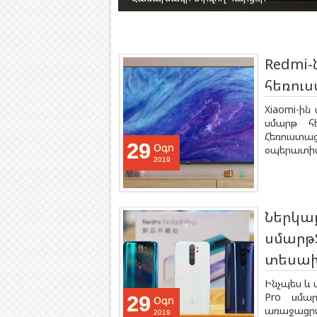
Redmi-
հեռուստ
Xiaomi-ի
սմարթ հե
Հեռուստաց
29
Օգո
օպերատիվ 
2019
Ներկայ
սմարթֆ
տեսախ
Ինչպես և 
Pro սմար
29
Օգո
առաջացրած
2019