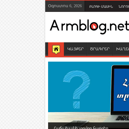
Օգոստոս 6, 2026
ԲԼՈԳԻ ՄԱՍԻՆ
ՆՈՐՈ
ԿԱՅՔԵՐ
ԾՐԱԳՐԵՐ
ԽԱՂԵ
Հաճախակի տրվող հարցեր