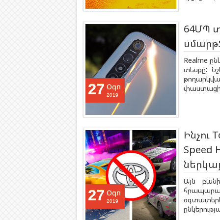
64ՄՊ 
սմարթ
Realme ըն
տեսքը: Ն
թողարկվա
27
Օգո
փաստացի ա
2019
Ինչու 
Speed H
ներկա
Այն բան
հրապարակ
27
Օգո
օգտատերեր
2019
ընկերությ