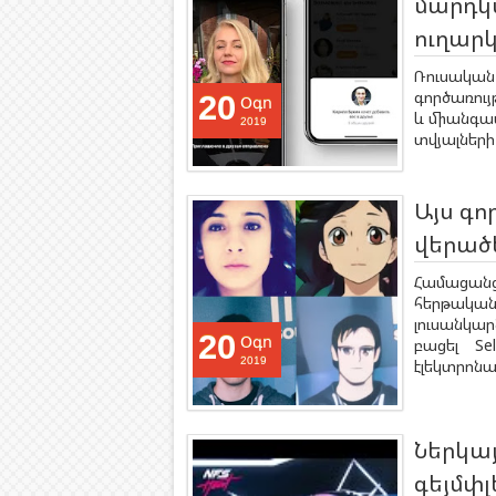
մարդկա
ուղարկ
Ռուսական 
գործառույ
20
Օգո
և միանգամ
2019
տվյալների
Այս գո
վերած
Համացանց
հերթական
լուսանկ
20
Օգո
բացել Se
2019
էլեկտրոնա
Ներկայ
գեյմփլ