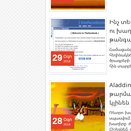
Ինչ տե
ու խա
թանգա
Համացանց
հեղինակն
29
Օգո
ծրագրերի
2019
հին տարբե
Aladdi
թարմա
կլինեն
Ռետրո խա
սպասվում: 
28
Օգո
խաղերը ժ
2019
Հիշեցնեմ, 