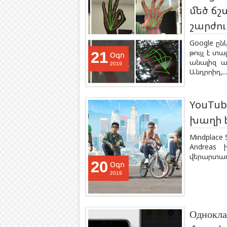
մեծ ճշ
շարժու
Google ըն
թույլ է տ
21
Օգո
անալիզ ա
2019
Անդրոիդ,..
YouTub
խաղի 
Mindplace 
Andreas 
վերարտադր
20
Օգո
2019
Однокл