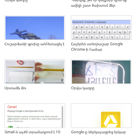
ավելի շատ ծախսում ձեր
թանկարժեք ժամանակը
Հուշարձանի գլուխը անհետացել է
Հայերեն ստեղնաշար Google
Chrome-ի համար
Սրտաձև ձու
Օրվա կադրը
Gmail-ն այժմ տրամադրում է 10
Google-ը ներկայացրեց երկար