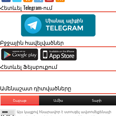
Հետևել Telegram-ում
Բջջային հավելվածներ
Հետևել Ֆեյսբուքում
Ամենաշատ դիտվածները
Շաբաթ
Ամիս
Տարի
Այս կայքով հնարավոր է ստուգել ավտոմեքենայի