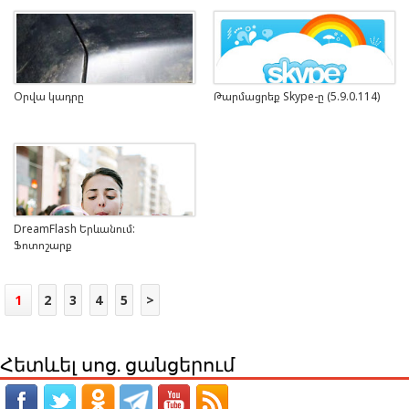
Օրվա կադրը
Թարմացրեք Skype-ը (5.9.0.114)
DreamFlash Երևանում:
Ֆոտոշարք
1
2
3
4
5
>
Հետևել սոց. ցանցերում