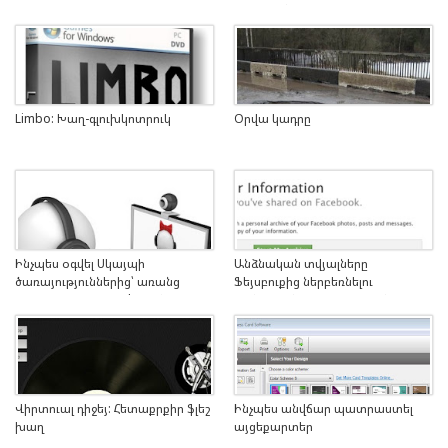
վայրկյան այցելելով
Limbo: Խաղ-գլուխկոտրուկ
Օրվա կադրը
Ինչպես օգվել Սկայպի
Անձնական տվյալները
ծառայություններից՝ առանց
Ֆեյսբուքից ներբեռնելու
համակարգչի մեջ Skype ծրագիր
ֆունկցիան համալրվում է նոր
տեղադրելու
տվյալներով
Վիրտուալ դիջեյ: Հետաքրքիր ֆլեշ
Ինչպես անվճար պատրաստել
խաղ
այցեքարտեր