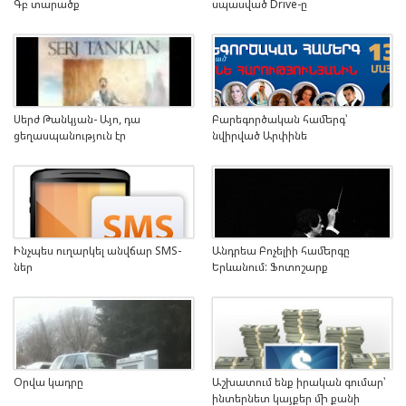
Գբ տարածք
սպասված Drive-ը
Սերժ Թանկյան- Այո, դա
Բարեգործական համերգ՝
ցեղասպանություն էր
նվիրված Արփինե
Հարությունյանին...
Ինչպես ուղարկել անվճար SMS-
Անդրեա Բոչելիի համերգը
ներ
Երևանում: Ֆոտոշարք
Օրվա կադրը
Աշխատում ենք իրական գումար՝
ինտերնետ կայքեր մի քանի