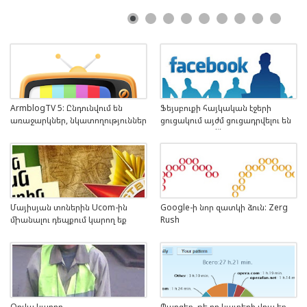
ArmblogTV 5: Ընդունվում են
Ֆեյսբուքի հայկական էջերի
առաջարկներ, նկատողություններ
ցուցակում այժմ ցուցադրվելու են
ու կարծիքներ
1000-ից ավել like ունեցողները
Մայիսյան տոներին Ucom-ին
Google-ի նոր զատկի ձուն: Zerg
միանալու դեպքում կարող եք
Rush
օգտվել մեկ ամիս անվճար
Օրվա կադրը
Պարզեք, թե որ կայքերի վրա եք