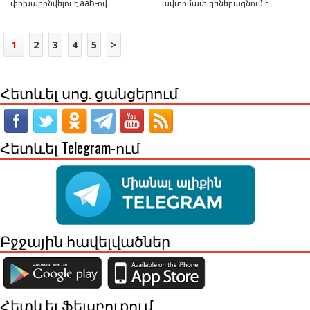
փոխարինվելու է aab-ով
ավտոմատ գեներացնում է
ծրագրային կոդը
1
2
3
4
5
>
Հետևել սոց. ցանցերում
Հետևել Telegram-ում
Բջջային հավելվածներ
Հետևել Ֆեյսբուքում