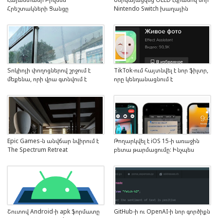
Հրեշտակների Ցանցը
Nintendo Switch խաղային
հայտարարել է SAP Startup
կոնսոլը
Factory աքսելերացիոն ծրագրի
դիմումների մեկնարկի մասին
Տոկիոյի փողոցներով շրջում է
TikTok-ում հայտնվել է նոր ֆիլտր,
մեքենա, որի վրա գտնվում է
որը կենդանացնում է
շղթայված մեծ հրեշ
լուսանկարները
Epic Games-ն անվճար նվիրում է
Թողարկվել է iOS 15-ի առաջին
The Spectrum Retreat
բետա թարմացումը: Ինչպես
գլուխկոտրուկ խաղը
տեղադրել
Շուտով Android-ի apk ֆորմատը
GitHub-ի ու OpenAI-ի նոր գործիքն