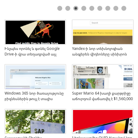
Ինչպես որոնել և գտնել Google
Yandex-ի նոր տեխնոլոգիան
Drive-ի վրա տեղադրված այլ
անգլերեն վիդեոները սինխրոն
մարդկանց ֆայլերը
ձայնով թարգմանում է ռուսերեն
Windows 365 նոր ծառայությունը
Super Mario 64 խաղի քարթրիջը
բիզնեսներին թույլ է տալիս
աճուրդում վաճառվել է $1,560,000
օգտվել Windows-ից անմիջապես
գնով: Նախորդ ռեկորդը գրանցվել
ինտերնետ դիտարկչում
էր 3 օր առաջ
Հայաստանի Բիզնես
Ներկայացվեց OLED էկրանով նոր