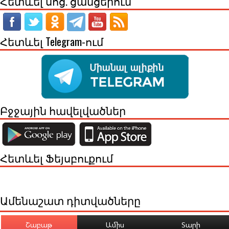
Հետևել սոց. ցանցերում
Հետևել Telegram-ում
Բջջային հավելվածներ
Հետևել Ֆեյսբուքում
Ամենաշատ դիտվածները
Շաբաթ
Ամիս
Տարի