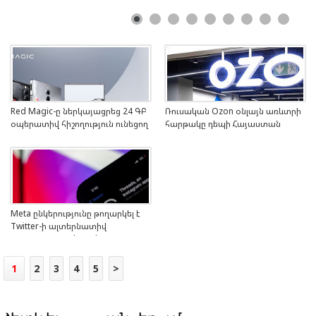
Red Magic-ը ներկայացրեց 24 ԳԲ
Ռուսական Ozon օնլայն առևտրի
օպերատիվ հիշողություն ունեցող
հարթակը դեպի Հայաստան
աշխարհի առաջին սմարթֆոնը
ապրանքներ կառաքի 7 օրում
Meta ընկերությունը թողարկել է
Twitter-ի ալտերնատիվ
հանդիսացող Threads սոցցանցը
1
2
3
4
5
>