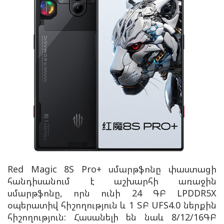
Red Magic 8S Pro+ սմարթֆոնը փաստացի
հանդիսանում է աշխարհի առաջին
սմարթֆոնը, որն ունի 24 ԳԲ LPDDR5X
օպերատիվ հիշողություն և 1 ՏԲ UFS4.0 ներքին
հիշողություն: Հասանելի են նաև
8/12/16ԳԲ