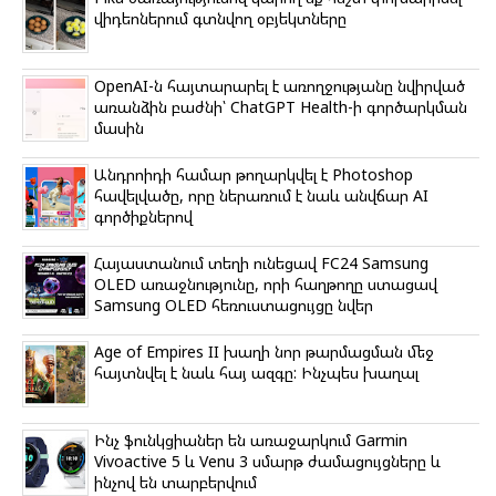
k
m
s
p
վիդեոներում գտնվող օբյեկտները
s
n
i
k
OpenAI-ն հայտարարել է առողջությանը նվիրված
i
առանձին բաժնի՝ ChatGPT Health-ի գործարկման
մասին
Անդրոիդի համար թողարկվել է Photoshop
հավելվածը, որը ներառում է նաև անվճար AI
գործիքներով
Հայաստանում տեղի ունեցավ FC24 Samsung
OLED առաջնությունը, որի հաղթողը ստացավ
Samsung OLED հեռուստացույցը նվեր
Age of Empires II խաղի նոր թարմացման մեջ
հայտնվել է նաև հայ ազգը: Ինչպես խաղալ
Ինչ ֆունկցիաներ են առաջարկում Garmin
Vivoactive 5 և Venu 3 սմարթ ժամացույցները և
ինչով են տարբերվում