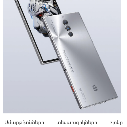
Սմարթֆոնների տեսախցիկների բլոկը