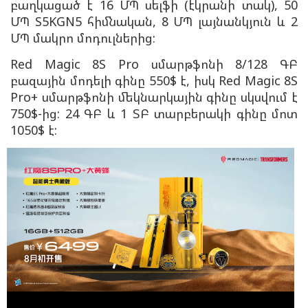
բաղկացած է 16 ՄՊ սելֆի (էկրանի տակ), 50
ՄՊ S5KGN5 հիմնական, 8 ՄՊ լայնանկյուն և 2
ՄՊ մակրո մոդուլներից:
Red Magic 8S Pro սմարթֆոնի 8/128 ԳԲ
բազային մոդելի գինը 550$ է, իսկ Red Magic 8S
Pro+ սմարթֆոնի մեկնարկային գինը սկսվում է
750$-ից: 24 ԳԲ և 1 ՏԲ տարբերակի գինը մոտ
1050$ է: