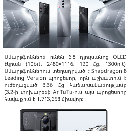
Սմարթֆոններն ունեն 6.8 դյույմանոց OLED
էկրան (10bit, 2480×1116, 120 Հց, 1300nit):
Սմարթֆոններում տեղադրված է Snapdragon 8
Leading Version պրոցեսոր, որն աշխատում է
ուժեղացված 3.36 Հց հաճախականությամբ
(3.2-ի փոխարեն): AnTuTu-ում այս պրոցեսորը
հավաքում է 1,713,658 միավոր: