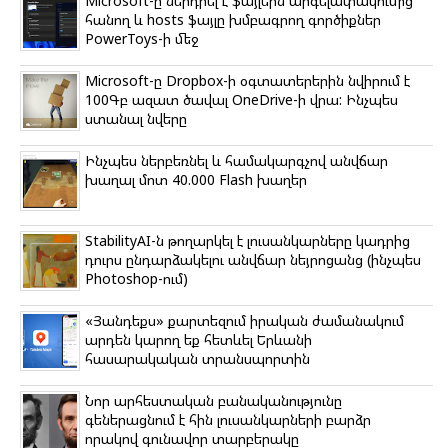
Microsoft-ը ներդրել է ֆայլերն արգելափակումից
հանող և hosts ֆայլը խմբագրող գործիքներ
PowerToys-ի մեջ
Microsoft-ը Dropbox-ի օգտատերերին նվիրում է
100Գբ ազատ ծավալ OneDrive-ի վրա: Ինչպես
ստանալ նվերը
Ինչպես ներբեռնել և համակարգչով անվճար
խաղալ մոտ 40.000 Flash խաղեր
StabilityAI-ն թողարկել է լուսանկարները կադրից
դուրս ընդարձակելու անվճար նեյրոցանց (ինչպես
Photoshop-ում)
«Յանդեքս» քարտեզում իրական ժամանակում
արդեն կարող եք հետևել Երևանի
հասարակական տրանսպորտին
Նոր արհեստական բանականությունը
գեներացնում է հին լուսանկարների բարձր
որակով գունավոր տարբերակը