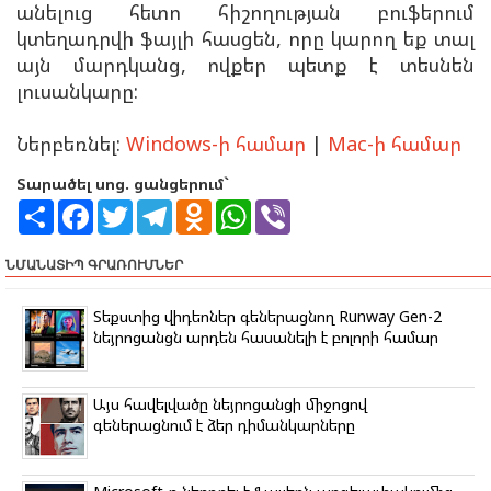
անելուց հետո հիշողության բուֆերում
կտեղադրվի ֆայլի հասցեն, որը կարող եք տալ
այն մարդկանց, ովքեր պետք է տեսնեն
լուսանկարը:
Ներբեռնել:
Windows-ի համար
|
Mac-ի համար
Տարածել սոց. ցանցերում`
S
F
T
T
O
W
V
h
a
w
e
d
h
i
a
c
i
l
n
a
b
r
e
t
e
o
t
e
ՆՄԱՆԱՏԻՊ ԳՐԱՌՈՒՄՆԵՐ
e
b
t
g
k
s
r
o
e
r
l
A
o
r
a
a
p
Տեքստից վիդեոներ գեներացնող Runway Gen-2
k
m
s
p
նեյրոցանցն արդեն հասանելի է բոլորի համար
s
n
i
k
Այս հավելվածը նեյրոցանցի միջոցով
i
գեներացնում է ձեր դիմանկարները