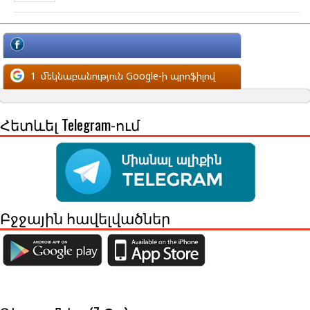
մեկնաբանություն Facebook-ի պրոֆիլով
1
մեկնաբանություն Google-ի պրոֆիլով
Հետևել Telegram-ում
Բջջային հավելվածներ