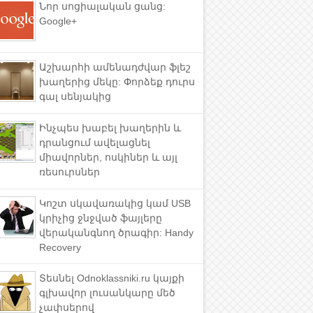
Նոր սոցիալական ցանց:
Google+
Աշխարհի ամենադժվար ֆլեշ
խաղերից մեկը: Փորձեք դուրս
գալ սենյակից
Ինչպես խաբել խաղերին և
դրանցում ավելացնել
միավորներ, ոսկիներ և այլ
ռեսուրսներ
Կոշտ սկավառակից կամ USB
կրիչից ջնջված ֆայլերը
վերականգնող ծրագիր: Handy
Recovery
Տեսնել Odnoklassniki.ru կայքի
գլխավոր լուսանկարը մեծ
չափսերով