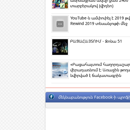
անիմացիան ավելի քան 2400
s
տարբերակով (վիդեո)
n
i
k
YouTube-ն ամփոփել է 2019 
i
Rewind 2019 տեսանյութի մեջ
ԲԱՑԱՀԱՅՏՈՒՄ - Զոնա 51
«Բացահայտում հաղորդաշար
վերադառնում է: Առաջին թող
նվիրված է ճակատագրին
մեկնաբանություն Facebook-ի պրոֆի