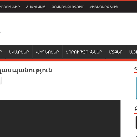
ՒԹՅՈՒՆՆԵՐ
ՀԱՎԵԼՎԱԾ
ԳՈՎԱԶԴ ԲԼՈԳՈՒՄ
ՀԵՏԱԴԱՐՁ ԿԱՊ
Ր
ՆԿԱՐՆԵՐ
ՎԻԴԵՈՆԵՐ
ՆՈՐՈՒԹՅՈՒՆՆԵՐ
ՄՏՔԵՐ
ԱՅ
ղասպանություն