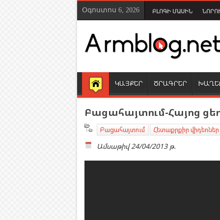
Օգոստոս 6, 2026
ԲԼՈԳԻ ՄԱՍԻՆ
ՆՈՐՈ
ԿԱՅՔԵՐ
ԾՐԱԳՐԵՐ
ԽԱՂԵ
Բացահայտում-Հայոց ցե
Բացահայտում
Հետաքրքիր վիդեոներ
Ամսաթիվ
24/04/2013 թ.