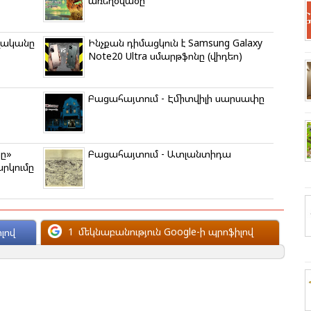
առեղծվածը
թվականը
Ինչքան դիմացկուն է Samsung Galaxy
Note20 Ultra սմարթֆոնը (վիդեո)
Բացահայտում - Էմիտվիլի սարսափը
ը»
Բացահայտում - Ատլանտիդա
արկումը
1
մեկնաբանություն Google-ի պրոֆիլով
լով