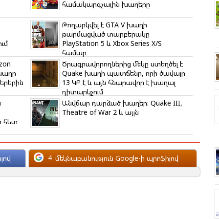
համակարգչային խաղերը
Թողարկվել է GTA V խաղի
թարմացված տարբերակը
ում
PlayStation 5 և Xbox Series X/S
համար
zon
Ծրագրավորողներից մեկը ստեղծել է
 խաղը
Quake խաղի պատճենը, որի ծավալը
տերերին
13 ԿԲ է և այն հնարավոր է խաղալ
դիտարկչում
ն
Անվճար դարձած խաղեր: Quake III,
Theatre of War 2 և այլն
ի հետ
4
մեկնաբանություն Google-ի պրոֆիլով
լով