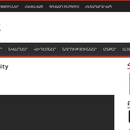
ՒԹՅՈՒՆՆԵՐ
ՀԱՎԵԼՎԱԾ
ԳՈՎԱԶԴ ԲԼՈԳՈՒՄ
ՀԵՏԱԴԱՐՁ ԿԱՊ
Ր
ՆԿԱՐՆԵՐ
ՎԻԴԵՈՆԵՐ
ՆՈՐՈՒԹՅՈՒՆՆԵՐ
ՄՏՔԵՐ
ԱՅ
ity