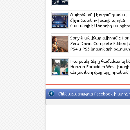
n
i
k
Հայերեն «Ով է ուզում դառնալ
i
միլիոնատեր» խաղն արդեն
հասանելի է Անդրոիդ սարքեր
Sony-ն անվճար նվիրում է Hori
Zero Dawn: Complete Edition
PS4 և PS5 կոնսոլների օգտա
Խաղասերները համեմատել ե
Horizon Forbidden West խաղի
գեղատեսիլ վայրերը իրական
մեկնաբանություն Facebook-ի պրոֆի