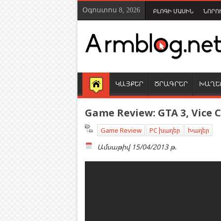
Օգոստոս 8, 2026
ԲԼՈԳԻ ՄԱՍԻՆ
ՆՈՐՈ
ԿԱՅՔԵՐ
ԾՐԱԳՐԵՐ
ԽԱՂԵ
Game Review: GTA 3, Vice C
Game Review
PC խաղեր
Խաղեր
Ամսաթիվ
15/04/2013 թ.