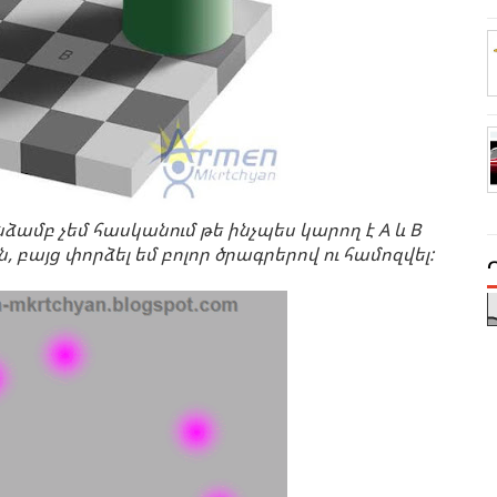
նձամբ չեմ հասկանում թե ինչպես կարող է A և B
են, բայց փորձել եմ բոլոր ծրագրերով ու համոզվել: