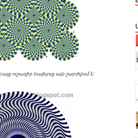
յց ուշադիր նայելուց այն շարժվում է: