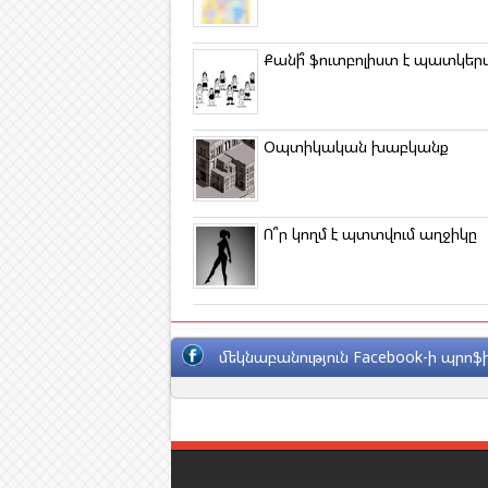
s
n
i
k
Քանի՞ ֆուտբոլիստ է պատկեր
i
Օպտիկական խաբկանք
Ո՞ր կողմ է պտտվում աղջիկը
մեկնաբանություն Facebook-ի պրոֆի