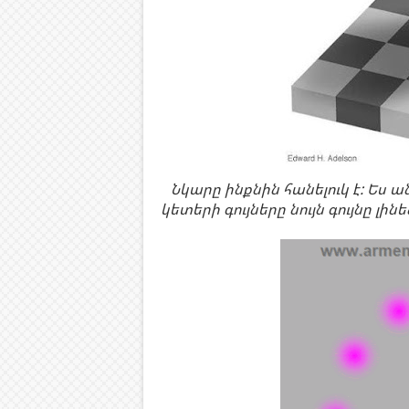
Նկարը ինքնին հանելուկ է: Ես ա
կետերի գույները նույն գույնը լին