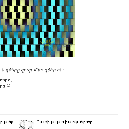
 գծերը զուգահեռ գծեր են:
երիդ,
ը 😊
բկանք
Օպտիկական խաբկանքներ