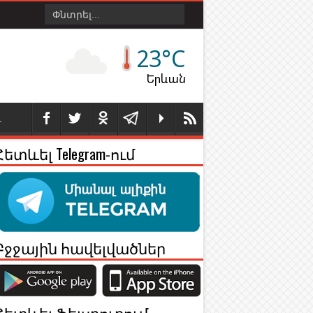
23°C
Երևան
Լ
Հետևել Telegram-ում
Բջջային հավելվածներ
Հետևել Ֆեյսբուքում