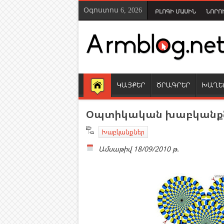
Օգոստոս 6, 2026
ԲԼՈԳԻ ՄԱՍԻՆ
ՆՈՐՈ
ԿԱՅՔԵՐ
ԾՐԱԳՐԵՐ
ԽԱՂԵ
Օպտիկական խաբկանք
Խաբկանքներ
Ամսաթիվ
18/09/2010 թ.