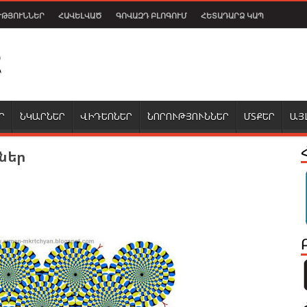
ՒԹՅՈՒՆՆԵՐ
ՀԱՎԵԼՎԱԾ
ԳՈՎԱԶԴ ԲԼՈԳՈՒՄ
ՀԵՏԱԴԱՐՁ ԿԱՊ
Ր
ՆԿԱՐՆԵՐ
ՎԻԴԵՈՆԵՐ
ՆՈՐՈՒԹՅՈՒՆՆԵՐ
ՄՏՔԵՐ
ԱՅ
ներ