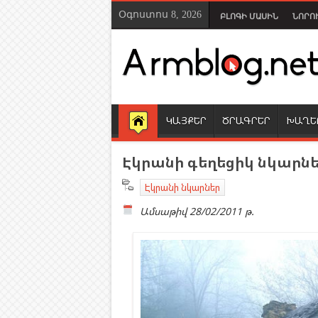
Օգոստոս 8, 2026
ԲԼՈԳԻ ՄԱՍԻՆ
ՆՈՐՈ
ԿԱՅՔԵՐ
ԾՐԱԳՐԵՐ
ԽԱՂԵ
Էկրանի գեղեցիկ նկարնե
Էկրանի նկարներ
Ամսաթիվ
28/02/2011 թ.