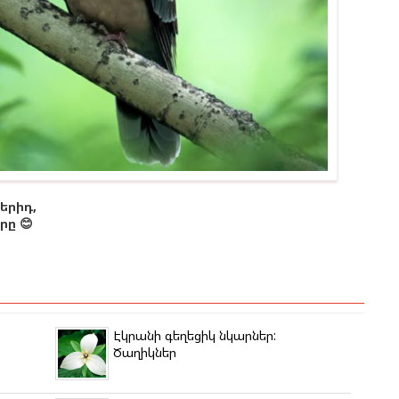
երիդ,
ը 😊
Էկրանի գեղեցիկ նկարներ:
Ծաղիկներ