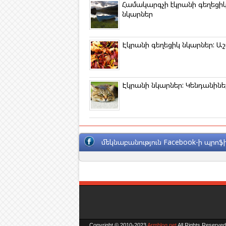
k
Համակարգչի էկրանի գեղեցի
i
նկարներ
Էկրանի գեղեցիկ նկարներ: Աշ
Էկրանի նկարներ: Կենդանինե
մեկնաբանություն Facebook-ի պրոֆի
Copyright © 2010-2023
Armblog.net
All Rights Reserved