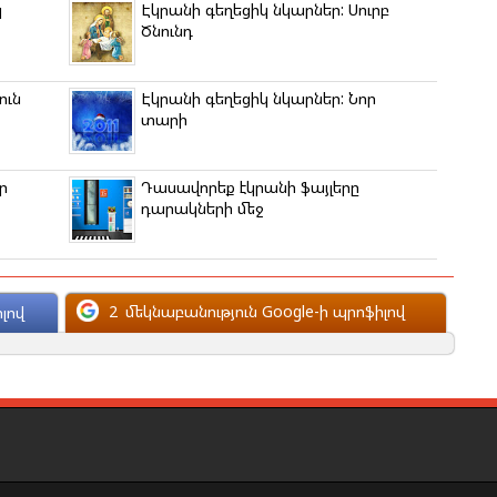
կ
Էկրանի գեղեցիկ նկարներ: Սուրբ
Ծնունդ
ուն
Էկրանի գեղեցիկ նկարներ: Նոր
տարի
ր
Դասավորեք էկրանի ֆայլերը
դարակների մեջ
2
մեկնաբանություն Google-ի պրոֆիլով
լով