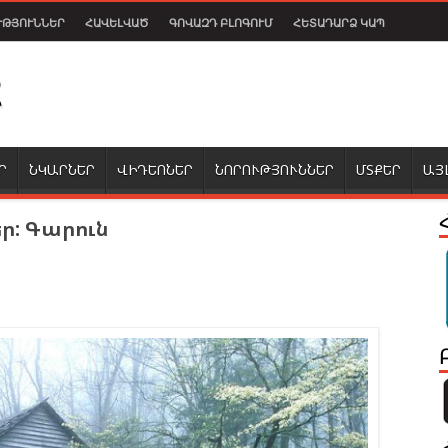
ՒԹՅՈՒՆՆԵՐ
ՀԱՎԵԼՎԱԾ
ԳՈՎԱԶԴ ԲԼՈԳՈՒՄ
ՀԵՏԱԴԱՐՁ ԿԱՊ
Ր
ՆԿԱՐՆԵՐ
ՎԻԴԵՈՆԵՐ
ՆՈՐՈՒԹՅՈՒՆՆԵՐ
ՄՏՔԵՐ
ԱՅ
ր: Գարուն