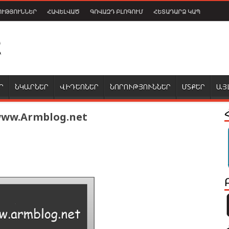
ՈՒԹՅՈՒՆՆԵՐ
ՀԱՎԵԼՎԱԾ
ԳՈՎԱԶԴ ԲԼՈԳՈՒՄ
ՀԵՏԱԴԱՐՁ ԿԱՊ
Ր
ՆԿԱՐՆԵՐ
ՎԻԴԵՈՆԵՐ
ՆՈՐՈՒԹՅՈՒՆՆԵՐ
ՄՏՔԵՐ
ԱՅ
www.Armblog.net