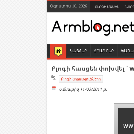
Օգոստոս 10, 2026
ԲԼՈԳԻ ՄԱՍԻՆ
ՆՈՐ
ԿԱՅՔԵՐ
ԾՐԱԳՐԵՐ
ԽԱՂԵ
Բլոգի հասցեն փոխվել ՝ 
Բլոգի նորությունները
Ամսաթիվ
11/03/2011 թ.