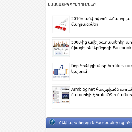
r
e
t
e
o
t
e
ՆՄԱՆԱՏԻՊ ԳՐԱՌՈՒՄՆԵՐ
e
b
t
g
k
s
r
o
e
r
l
A
o
r
a
a
p
2010թ ամփոփում: Ամանորյա
k
m
s
p
մաղթանքներ
s
n
i
k
5000-ից ավել օգտատերեր ա
i
միացել են Արմբլոգի Facebook
Նոր ֆունկցիաներ Armlikes.co
կայքում
Armblog.net հավելվածն արդե
հասանելի է նաև iOS-ի համար
մեկնաբանություն Facebook-ի պրոֆի