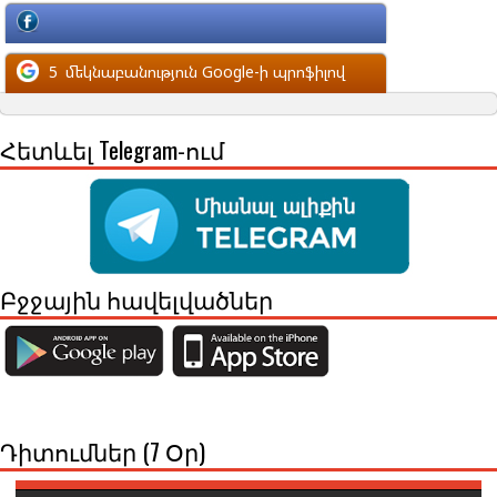
մեկնաբանություն Facebook-ի պրոֆիլով
5
մեկնաբանություն Google-ի պրոֆիլով
Հետևել Telegram-ում
Բջջային հավելվածներ
Դիտումներ (7 Օր)