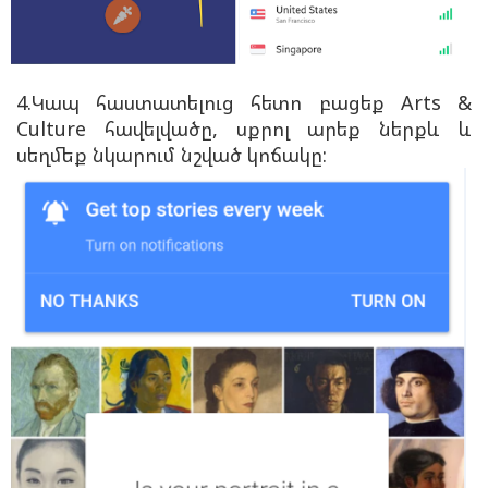
4.Կապ հաստատելուց հետո բացեք Arts &
Culture հավելվածը, սքրոլ արեք ներքև և
սեղմեք նկարում նշված կոճակը: