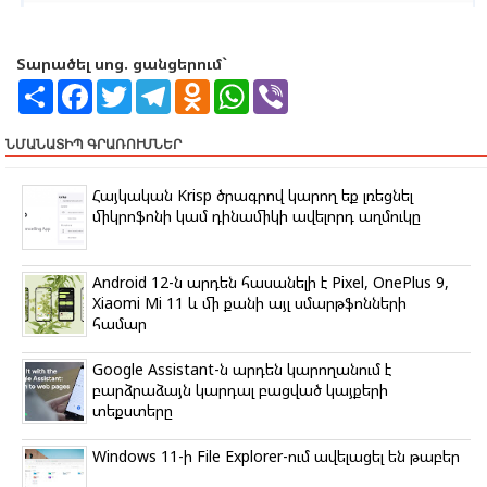
Տարածել սոց. ցանցերում`
S
F
T
T
O
W
V
h
a
w
e
d
h
i
a
c
i
l
n
a
b
r
e
t
e
o
t
e
ՆՄԱՆԱՏԻՊ ԳՐԱՌՈՒՄՆԵՐ
e
b
t
g
k
s
r
o
e
r
l
A
o
r
a
a
p
Հայկական Krisp ծրագրով կարող եք լռեցնել
k
m
s
p
միկրոֆոնի կամ դինամիկի ավելորդ աղմուկը
s
n
i
k
Android 12-ն արդեն հասանելի է Pixel, OnePlus 9,
i
Xiaomi Mi 11 և մի քանի այլ սմարթֆոնների
համար
Google Assistant-ն արդեն կարողանում է
բարձրաձայն կարդալ բացված կայքերի
տեքստերը
Windows 11-ի File Explorer-ում ավելացել են թաբեր