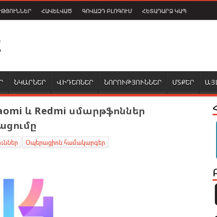
ՒԹՅՈՒՆՆԵՐ
ՀԱՎԵԼՎԱԾ
ԳՈՎԱԶԴ ԲԼՈԳՈՒՄ
ՀԵՏԱԴԱՐՁ ԿԱՊ
Ր
ՆԿԱՐՆԵՐ
ՎԻԴԵՈՆԵՐ
ՆՈՐՈՒԹՅՈՒՆՆԵՐ
ՄՏՔԵՐ
ԱՅ
aomi և Redmi սմարթֆոններ
ացումը
ուններ
Օպերացիոն համակարգեր