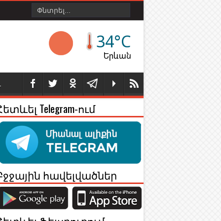
34°C
Երևան
Լ
Հետևել Telegram-ում
Բջջային հավելվածներ
Հետևել Ֆեյսբուքում