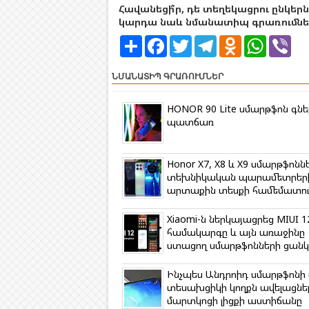
Հավանեցի՞ր, դե տեղեկացրու ընկերն
կարդա նաև նմանատիպ գրառումներ
S
F
T
T
O
W
V
h
a
w
e
d
h
i
a
c
i
l
n
a
b
r
e
t
e
o
t
e
ՆՄԱՆԱՏԻՊ ԳՐԱՌՈՒՄՆԵՐ
e
b
t
g
k
s
r
o
e
r
l
A
o
r
a
a
p
HONOR 90 Lite սմարթֆոն գնել
k
m
s
p
պատճառ
s
n
i
k
Honor X7, X8 և X9 սմարթֆոնն
i
տեխնիկական պարամետրեր
արտաքին տեսքի համեմատութ
Xiaomi-ն ներկայացրեց MIUI 1
համակարգը և այն առաջինը
ստացող սմարթֆոնների ցանկ
Ինչպես Անդրոիդ սմարթֆոնի 
տեսախցիկի կողքն ավելացնե
մարտկոցի լիցքի աստիճանը