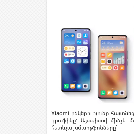
Xiaomi ընկերությունը հայտ
գրաֆիկը: Այսպիսով մինչև
հետևյալ սմարթֆոնները՝