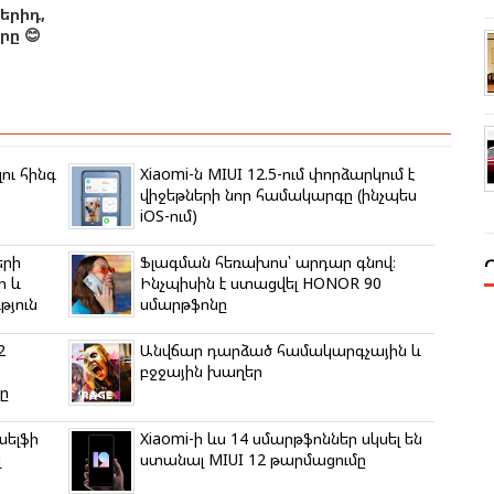
երիդ,
ը 😊
ու հինգ
Xiaomi-ն MIUI 12.5-ում փորձարկում է
վիջեթների նոր համակարգը (ինչպես
iOS-ում)
երի
Ֆլագման հեռախոս՝ արդար գնով։
ի և
Ինչպիսին է ստացվել HONOR 90
յուն
սմարթֆոնը
2
Անվճար դարձած համակարգչային և
բջջային խաղեր
ը
սելֆի
Xiaomi-ի ևս 14 սմարթֆոններ սկսել են
լ
ստանալ MIUI 12 թարմացումը