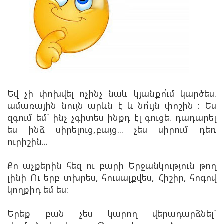
Եվ չի փոխվել ոչինչ նաև կյանքո՛ւմ կարծես.
ամառային նույն արևն է և նո՛ւյն փոշին : Ես
զգում եմ` ինչ չգիտես ինքդ էլ գուցե. դադարել
ես ինձ սիրելուց,բայց... չես սիրում դեռ
ուրիշին...
Քո աչքերին հեզ ու բարի Երջանկություն թող
լինի Ու երբ տխրես, հուսալքվես, Հիշիր, հոգով
կողքիդ եմ ես:
Երեք բան չես կարող վերադարձնել`