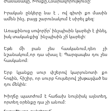
Ժամանակը, Խոսքը,Հնարավորությունը:
Իրական ընկերը նա է , ով գիտի քո մասին
ամեն ինչ, բայց շարունակում է սիրել քեզ:
Առաքինուց սովորի՛ր՝ ինչպիսին կարելի է լինել,
իսկ տականքից՝ ինչպիսին չի՛ կարելի:
Եթե մի բան չես հասկանում,դեռ չի
նշանակում,որ դա սխալ է։ Պարզապես դու չես
հասկանոմ։
Երբ կյանքը սուր փշերով կարյունոտի քո
հոգին, հիշիր, որ սուրբ հույսերով շխթայված ես
դու մեկին:
Խիղճը պատժում է հաճախ նույնիսկ այնտեղ,
որտեղ օրենքը դա չի անում:
Տարածել սոց. ցանցերում`