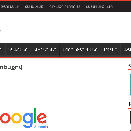
ՒԹՅՈՒՆՆԵՐ
ՀԱՎԵԼՎԱԾ
ԳՈՎԱԶԴ ԲԼՈԳՈՒՄ
ՀԵՏԱԴԱՐՁ ԿԱՊ
Ր
ՆԿԱՐՆԵՐ
ՎԻԴԵՈՆԵՐ
ՆՈՐՈՒԹՅՈՒՆՆԵՐ
ՄՏՔԵՐ
ԱՅ
 տեսքով