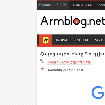
Օգոստոս 7, 2026
ԲԼՈԳԻ ՄԱՍԻՆ
ՆՈՐՈ
ԿԱՅՔԵՐ
ԾՐԱԳՐԵՐ
ԽԱՂԵ
Հայոց այբուբենը Գուգլի
Google
Հետաքրքիր նյութեր
Ամսաթիվ
27/08/2011 թ.