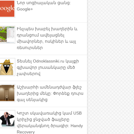
Նոր սոցիալական ցանց:
Google+
Ինչպես խաբել խաղերին և
դրանցում ավելացնել
միավորներ, ոսկիներ և այլ
ռեսուրսներ
Տեսնել Odnoklassniki.ru կայքի
գլխավոր լուսանկարը մեծ
չափսերով
Աշխարհի ամենադժվար ֆլեշ
խաղերից մեկը: Փորձեք դուրս
գալ սենյակից
Կոշտ սկավառակից կամ USB
կրիչից ջնջված ֆայլերը
վերականգնող ծրագիր: Handy
Recovery