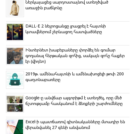
k
Ներկայացեց սարդոստայնով ստեղծված
i
առաջին բաճկոնը
DALL-E 2 նեյրոցանցը լրացրել է հայտնի
կտավներում չերևացող հատվածները
Ինտերնետ խաբեբաները փորձել են գումար
գողանալ հերթական զոհից, սակայն զոհը հաքեր
էր (վիդեո)
2019թ. ամենահայտնի և ամենախոցելի թոփ 200
գաղտնաբառերը
Google-ը անվճար ալգորիթմ է ստեղծել, որը մեծ
ճշտությամբ հասկանում է ձեռքերի շարժումները
Excel-ի պատճառով գիտնականները մտադիր են
վերանվանել 27 գենի անվանում