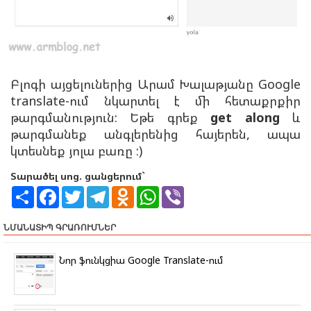
Բլոգի այցելուներից Արամ Խալաթյանը Google
translate-ում նկարտել է մի հետաքրքիր
թարգմանություն: Եթե գրեք
get along
և
թարգմանեք անգլերենից հայերեն, ապա
կտեսնեք յոլա բառը :)
Տարածել սոց. ցանցերում`
S
F
T
T
O
W
V
h
a
w
e
d
h
i
a
c
i
l
n
a
b
r
e
t
e
o
t
e
ՆՄԱՆԱՏԻՊ ԳՐԱՌՈՒՄՆԵՐ
e
b
t
g
k
s
r
o
e
r
l
A
o
r
a
a
p
Նոր ֆունկցիա Google Translate-ում
k
m
s
p
s
n
i