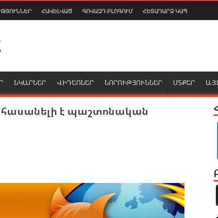
ՒԹՅՈՒՆՆԵՐ
ՀԱՎԵԼՎԱԾ
ԳՈՎԱԶԴ ԲԼՈԳՈՒՄ
ՀԵՏԱԴԱՐՁ ԿԱՊ
Ր
ՆԿԱՐՆԵՐ
ՎԻԴԵՈՆԵՐ
ՆՈՐՈՒԹՅՈՒՆՆԵՐ
ՄՏՔԵՐ
ԱՅ
դեն հասանելի է պաշտոնական