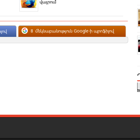
վայրում
8
մեկնաբանություն Google-ի պրոֆիլով
լով