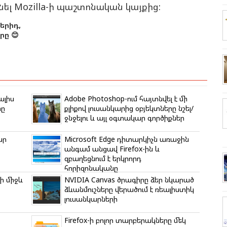
ել Mozilla-ի պաշտոնական կայքից:
երիդ,
ը 😊
ալիս
Adobe Photoshop-ում հայտնվել է մի
րը
քլիքով լուսանկարից օբյեկտները նշել/
ջնջելու և այլ օգտակար գործիքներ
ար
Microsoft Edge դիտարկիչն առաջին
անգամ անցավ Firefox-ին և
զբաղեցնում է երկրորդ
հորիզոնականը
ի միջև
NVIDIA Canvas ծրագիրը ձեր նկարած
ձևանմուշները վերածում է ռեալիստիկ
լուսանկարների
Firefox-ի բոլոր տարբերակները մեկ