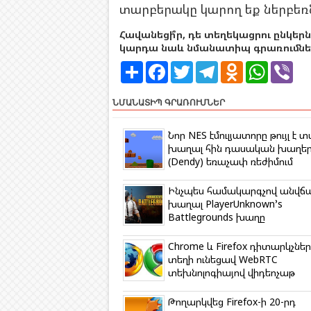
տարբերակը կարող եք ներբեռն
Հավանեցի՞ր, դե տեղեկացրու ընկերն
կարդա նաև նմանատիպ գրառումներ
S
F
T
T
O
W
V
h
a
w
e
d
h
i
a
c
i
l
n
a
b
r
e
t
e
o
t
e
ՆՄԱՆԱՏԻՊ ԳՐԱՌՈՒՄՆԵՐ
e
b
t
g
k
s
r
o
e
r
l
A
o
r
a
a
p
Նոր NES էմուլյատորը թույլ է տ
k
m
s
p
խաղալ հին դասական խաղե
s
(Dendy) եռաչափ ռեժիմում
n
i
k
Ինչպես համակարգչով անվճ
i
խաղալ PlayerUnknown’s
Battlegrounds խաղը
Chrome և Firefox դիտարկչներ
տեղի ունեցավ WebRTC
տեխնոլոգիայով վիդեոչաթ
Թողարկվեց Firefox-ի 20-րդ