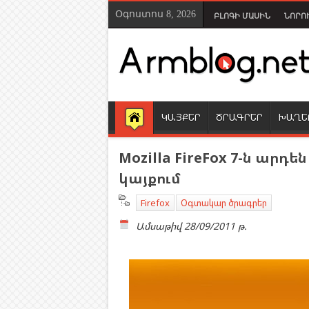
Օգոստոս 8, 2026
ԲԼՈԳԻ ՄԱՍԻՆ
ՆՈՐՈ
ԿԱՅՔԵՐ
ԾՐԱԳՐԵՐ
ԽԱՂԵ
Mozilla FireFox 7-ն ար
կայքում
Firefox
Օգտակար ծրագրեր
Ամսաթիվ
28/09/2011 թ.