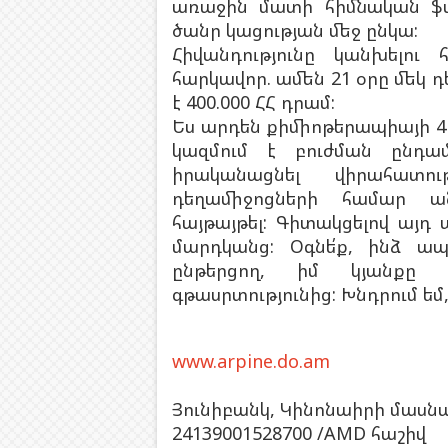
առաջին մատի հիմնական ֆա
ծանր կացության մեջ ընկա:
Հիվանդությունը կանխելու
հարկավոր. ամեն 21 օրը մեկ 
է 400.000 ՀՀ դրամ:
Ես արդեն քիմիոթերապիայի 4 կ
կազմում է բուժման ընդ
իրականացնել վիրահատո
դեղամիջոցների համար ա
հայթայթել: Գիտակցելով այդ
մարդկանց: Օգնե՛ք, ինձ ապր
ընթերցող, իմ կյանքը 
գթասրտությունից: Խնդրում եմ,
www.arpine.do.am
Յունիբանկ, Կինոնաիրի մասնա
24139001528700 /AMD հաշիվ