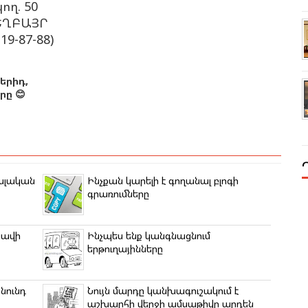
ող. 50
ԵՂԲԱՅՐ
19-87-88)
երիդ,
ը 😊
ալական
Ինչքան կարելի է գողանալ բլոգի
գրառումները
նավի
Ինչպես ենք կանգնացնում
երթուղայինները
նունդ
Նույն մարդը կանխագուշակում է
աշխարհի վերջի ամսաթիվը արդեն