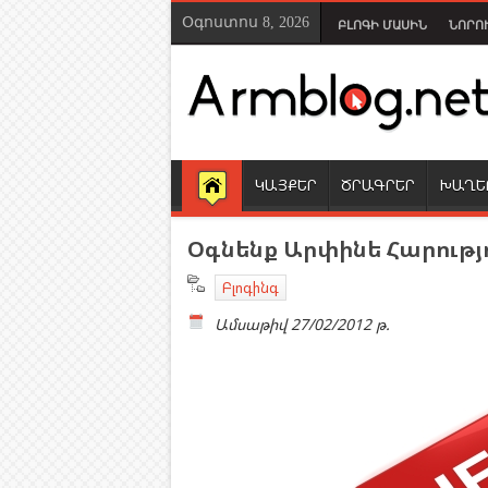
Օգոստոս 8, 2026
ԲԼՈԳԻ ՄԱՍԻՆ
ՆՈՐՈ
ԿԱՅՔԵՐ
ԾՐԱԳՐԵՐ
ԽԱՂԵ
Օգնենք Արփինե Հարությ
Բլոգինգ
Ամսաթիվ
27/02/2012 թ.