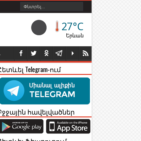
27°C
Երևան
Լ
Հետևել Telegram-ում
Բջջային հավելվածներ
Հետևել Ֆեյսբուքում