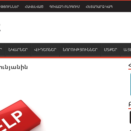
ՒԹՅՈՒՆՆԵՐ
ՀԱՎԵԼՎԱԾ
ԳՈՎԱԶԴ ԲԼՈԳՈՒՄ
ՀԵՏԱԴԱՐՁ ԿԱՊ
Ր
ՆԿԱՐՆԵՐ
ՎԻԴԵՈՆԵՐ
ՆՈՐՈՒԹՅՈՒՆՆԵՐ
ՄՏՔԵՐ
ԱՅ
ունյանին