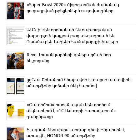
o
r
a
a
p
«Super Bowl 2020» միջոցառման ժամանակ
k
m
s
p
ցուցադրված թրեյլերներն ու գովազդները
s
n
i
k
ԱՄՆ-ի Կենտրոնական հետախուզական
i
վարչություն կայքում բաց տեղադրված են
Ուսամա բեն Լադենի համակարգչի ֆայլերը
Reve: Լուսանկարների գեներացման նոր
նեյրոցանց
ggTaxi: Երևանում հնարավոր է տաքսի պատվիրել
սմարթֆոնի կոճակի մեկ հպումով
«Օպտիմում» ուսումնական կենտրոնում
մեկնարկում է «1C Առևտրի Կառավարում»
դասընթացը
Ֆլագման հեռախոս՝ արդար գնով։ Ինչպիսին է
ստացվել HONOR 90 սմարթֆոնը