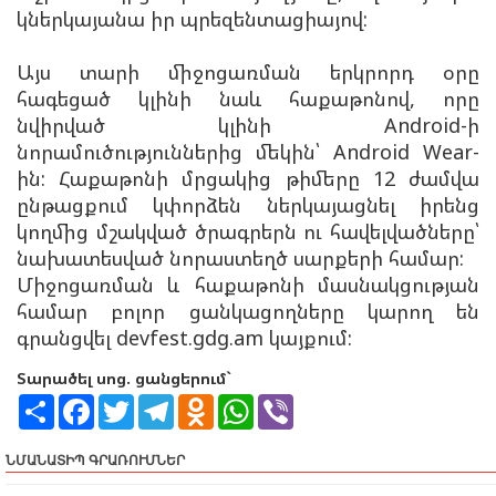
կներկայանա իր պրեզենտացիայով:
Այս տարի միջոցառման երկրորդ օրը
հագեցած կլինի նաև հաքաթոնով, որը
նվիրված կլինի Android-ի
նորամուծություններից մեկին՝ Android Wear-
ին: Հաքաթոնի մրցակից թիմերը 12 ժամվա
ընթացքում կփորձեն ներկայացնել իրենց
կողմից մշակված ծրագրերն ու հավելվածները՝
նախատեսված նորաստեղծ սարքերի համար:
Միջոցառման և հաքաթոնի մասնակցության
համար բոլոր ցանկացողները կարող են
գրանցվել devfest.gdg.am կայքում:
Տարածել սոց. ցանցերում`
S
F
T
T
O
W
V
h
a
w
e
d
h
i
a
c
i
l
n
a
b
r
e
t
e
o
t
e
ՆՄԱՆԱՏԻՊ ԳՐԱՌՈՒՄՆԵՐ
e
b
t
g
k
s
r
o
e
r
l
A