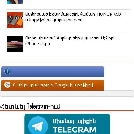
Ստեղծված է զարմացնելու համար։ HONOR X9b
սմարթֆոնի նկարագրություն
Ուղիղ միացում: Apple-ը ներկայացնում է նոր
iPhone-ները
մեկնաբանություն Facebook-ի պրոֆիլով
0
մեկնաբանություն Google-ի պրոֆիլով
Հետևել Telegram-ում