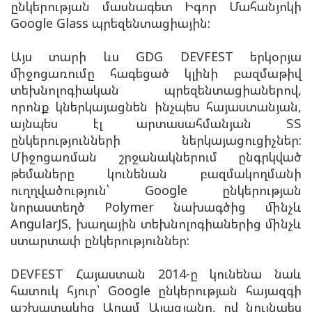
ընկերության մասնագետ Իգոր Մահանյոկի
Google Glass պրեզենտացիային:
Այս տարի ևս GDG DEVFEST երկօրյա
միջոցառումը հագեցած կլինի բազմաթիվ
տեխնոլոգիական պրեզենտացիաներով,
որոնք կներկայացնեն ինչպես հայաստանյան,
այնպես էլ արտասահմանյան ՏՏ
ընկերությունների ներկայացուցիչներ:
Միջոցառման շրջանակներում ընգրկված
թեմաները կունենան բազմակողմանի
ուղղվածություն՝ Google ընկերության
նորաստեղծ Polymer նախագծից մինչև
AngularJS, խաղային տեխնոլոգիաներից մինչև
ստարտափ ընկերություններ:
DEVFEST Հայաստան 2014-ը կունենա նաև
հատուկ հյուր՝ Google ընկերության հայազգի
աշխատակից Արամ Այազյանը, ով նույնպես