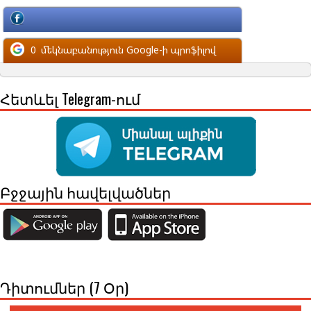
մեկնաբանություն Facebook-ի պրոֆիլով
0
մեկնաբանություն Google-ի պրոֆիլով
Հետևել Telegram-ում
Բջջային հավելվածներ
Դիտումներ (7 Օր)