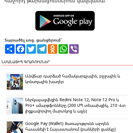
հաջորդ թարմացումներում կավելանա:
Տարածել սոց. ցանցերում`
S
F
T
T
O
W
V
h
a
w
e
d
h
i
a
c
i
l
n
a
b
r
e
t
e
o
t
e
ՆՄԱՆԱՏԻՊ ԳՐԱՌՈՒՄՆԵՐ
e
b
t
g
k
s
r
o
e
r
l
A
o
r
a
a
p
Անվճար դարձած համակարգչային, բջջային և
k
m
s
p
կոնսոլային խաղեր
s
n
i
k
Ներկայացվեցին Redmi Note 12, Note 12 Pro և
i
Pro+ սմարթֆոնները (200 ՄՊ տեսախցիկ, 210 Վտ
լիցքավորվող մարտկոց և այլն)
Google Pay (Wallet) ծառայությունն արդեն
հասանելի է Հայաստանում (բանկերի ցանկը)