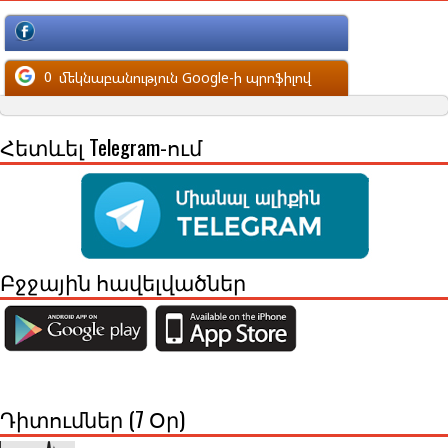
մեկնաբանություն Facebook-ի պրոֆիլով
0
մեկնաբանություն Google-ի պրոֆիլով
Հետևել Telegram-ում
Բջջային հավելվածներ
Դիտումներ (7 Օր)