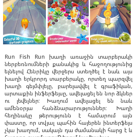
Run Fish Run խաղի առաջին տարբերակի
ներբեռնումների քանակից և հաջողությունից
ելնելով Հենրիկը վերջերս ստեղծել է նաև այս
խաղի երկրորդ տարբերակը, որտեղ պարզվել
խաղի գեյմփլեյը, բարելավվել է գրաֆիկան,
արտաքին ինֆերֆեյսը, ավելացել են նոր ձկներ
ու լեվելներ: Խաղում ավելացել են նաև
ամենօրյա հանձնարարություններ: Խաղի
հեղինակը թերությունն է համարում այն
փաստը, որ տվյալ պահին հայերեն ինտերֆեյս
չկա խաղում, սակայն դա ժամանակի հարց է և