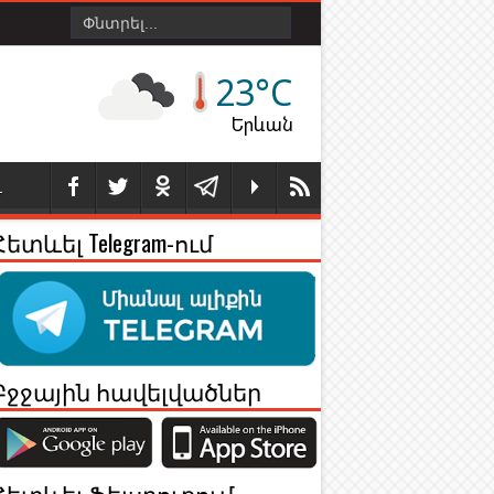
23°C
Երևան
Լ
Հետևել Telegram-ում
Բջջային հավելվածներ
Հետևել Ֆեյսբուքում