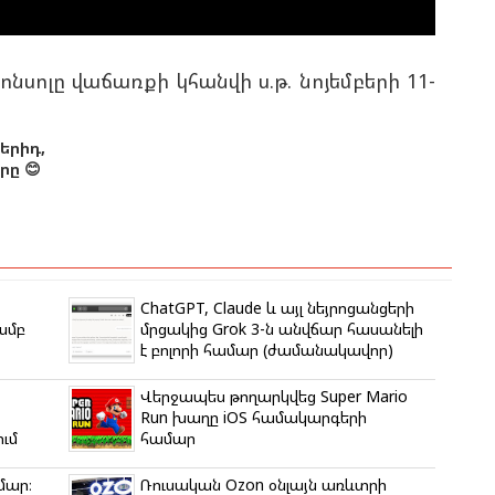
կոնսոլը վաճառքի կհանվի ս.թ. նոյեմբերի 11-
երիդ,
ը 😊
ChatGPT, Claude և այլ նեյրոցանցերի
ամբ
մրցակից Grok 3-ն անվճար հասանելի
է բոլորի համար (ժամանակավոր)
Վերջապես թողարկվեց Super Mario
Run խաղը iOS համակարգերի
ում
համար
մար։
Ռուսական Ozon օնլայն առևտրի