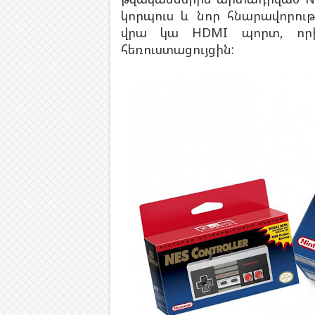
կորպուս և նոր հնարավորութ
վրա կա HDMI պորտ, որի
հեռուստացույցին: