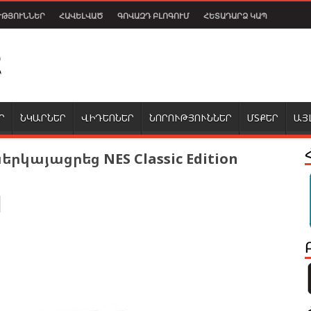
ՒԹՅՈՒՆՆԵՐ
ՀԱՎԵԼՎԱԾ
ԳՈՎԱԶԴ ԲԼՈԳՈՒՄ
ՀԵՏԱԴԱՐՁ ԿԱՊ
Ր
ՆԿԱՐՆԵՐ
ՎԻԴԵՈՆԵՐ
ՆՈՐՈՒԹՅՈՒՆՆԵՐ
ՄՏՔԵՐ
ԱՅ
երկայացրեց NES Classic Edition