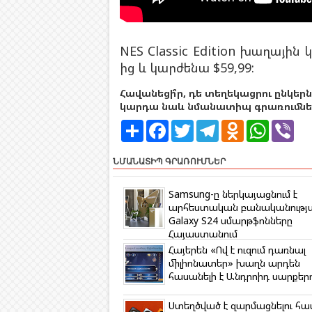
NES Classic Edition խաղային 
ից և կարժենա $59,99:
Հավանեցի՞ր, դե տեղեկացրու ընկերն
կարդա նաև նմանատիպ գրառումներ
S
F
T
T
O
W
V
h
a
w
e
d
h
i
a
c
i
l
n
a
b
r
e
t
e
o
t
e
ՆՄԱՆԱՏԻՊ ԳՐԱՌՈՒՄՆԵՐ
e
b
t
g
k
s
r
o
e
r
l
A
o
r
a
a
p
Samsung-ը ներկայացնում է
k
m
s
p
արհեստական բանականությ
s
Galaxy S24 սմարթֆոնները
n
Հայաստանում
i
k
Հայերեն «Ով է ուզում դառնալ
i
միլիոնատեր» խաղն արդեն
հասանելի է Անդրոիդ սարքեր
Ստեղծված է զարմացնելու հա