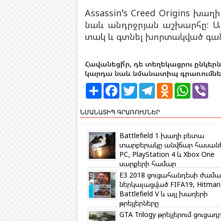
Assassin’s Creed Origins խա
նաև անդրջրյան աշխարհը: Այ
տակ և գտնել խորտակված գան
Հավանեցի՞ր, դե տեղեկացրու ընկերն
կարդա նաև նմանատիպ գրառումներ
S
F
T
T
O
W
V
h
a
w
e
d
h
i
a
c
i
l
n
a
b
r
e
t
e
o
t
e
ՆՄԱՆԱՏԻՊ ԳՐԱՌՈՒՄՆԵՐ
e
b
t
g
k
s
r
o
e
r
l
A
o
r
a
a
p
Battlefield 1 խաղի բետա
k
m
s
p
տարբերակը անվճար հասանե
s
PC, PlayStation 4 և Xbox One
n
սարքերի համար
i
k
E3 2018 ցուցահանդեսի ժամ
i
ներկայացված FIFA19, Hitman 
Battlefield V և այլ խաղերի
թրեյլերները
GTA Trilogy թրեյլերում ցուցադ