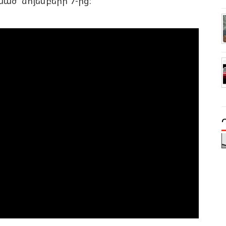
ած՝ նոյեմբերի 7-ից: