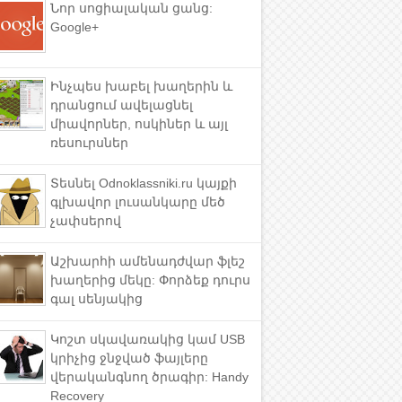
Նոր սոցիալական ցանց:
Google+
Ինչպես խաբել խաղերին և
դրանցում ավելացնել
միավորներ, ոսկիներ և այլ
ռեսուրսներ
Տեսնել Odnoklassniki.ru կայքի
գլխավոր լուսանկարը մեծ
չափսերով
Աշխարհի ամենադժվար ֆլեշ
խաղերից մեկը: Փորձեք դուրս
գալ սենյակից
Կոշտ սկավառակից կամ USB
կրիչից ջնջված ֆայլերը
վերականգնող ծրագիր: Handy
Recovery