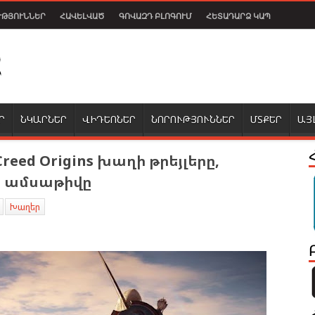
ՒԹՅՈՒՆՆԵՐ
ՀԱՎԵԼՎԱԾ
ԳՈՎԱԶԴ ԲԼՈԳՈՒՄ
ՀԵՏԱԴԱՐՁ ԿԱՊ
Ր
ՆԿԱՐՆԵՐ
ՎԻԴԵՈՆԵՐ
ՆՈՐՈՒԹՅՈՒՆՆԵՐ
ՄՏՔԵՐ
ԱՅ
Creed Origins խաղի թրեյլերը,
ն ամսաթիվը
Խաղեր