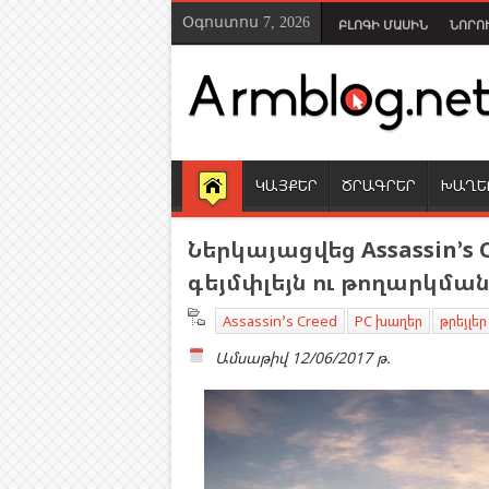
Օգոստոս 7, 2026
ԲԼՈԳԻ ՄԱՍԻՆ
ՆՈՐՈ
ԿԱՅՔԵՐ
ԾՐԱԳՐԵՐ
ԽԱՂԵ
Ներկայացվեց Assassin’s 
գեյմփլեյն ու թողարկմա
Assassin’s Creed
PC խաղեր
թրեյլեր
Ամսաթիվ
12/06/2017 թ.