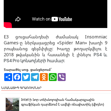
E3 ցուցահանդեսի ժամանակ Insomniac
Games-ը ներկայացրեց «Spider Man» խաղի 9
րոպեանոց գեյմփլեյը: Խաղը թողարկվելու է
2018 թվականին և հասանելի է լինելու
PS4 և
PS4 Pro կոնսոլների համար:
Տարածել սոց. ցանցերում`
S
F
T
T
O
W
V
h
a
w
e
d
h
i
a
c
i
l
n
a
b
r
e
t
e
o
t
e
ՆՄԱՆԱՏԻՊ ԳՐԱՌՈՒՄՆԵՐ
e
b
t
g
k
s
r
o
e
r
l
A
o
r
a
a
p
Intel-ի նոր տեխնոլոգիան համակարգչային
k
m
s
p
գրաֆիկան դարձնում է ավելի ռեալիստիկ (վիդեո)
s
n