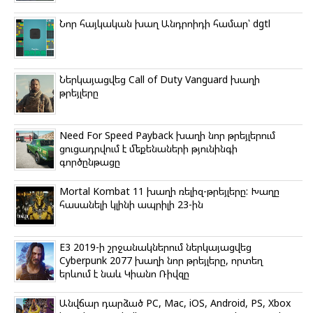
i
k
Նոր հայկական խաղ Անդրոիդի համար՝ dgtl
i
Ներկայացվեց Call of Duty Vanguard խաղի
թրեյլերը
Need For Speed Payback խաղի նոր թրեյլերում
ցուցադրվում է մեքենաների թյունինգի
գործընթացը
Mortal Kombat 11 խաղի ռելիզ-թրեյլերը: Խաղը
հասանելի կլինի ապրիլի 23-ին
E3 2019-ի շրջանակներում ներկայացվեց
Cyberpunk 2077 խաղի նոր թրեյլերը, որտեղ
երևում է նաև Կիանո Ռիվզը
Անվճար դարձած PC, Mac, iOS, Android, PS, Xbox