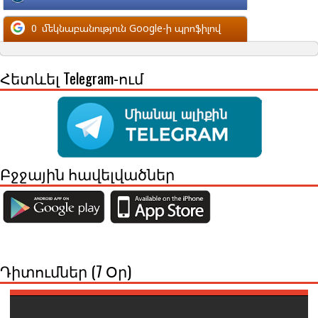
մեկնաբանություն Facebook-ի պրոֆիլով
0
մեկնաբանություն Google-ի պրոֆիլով
Հետևել Telegram-ում
Բջջային հավելվածներ
Դիտումներ (7 Օր)