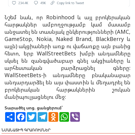
Նշեմ նաև, որ Robinhood և այլ բրոկերական
հարթակներ ամբողջությամբ կամ մասամբ
անջատել են տասնյակ ընկերությունների (AMC,
GameStop, Nokia, Naked Brand, BlackBerry և
այլն) ակցիաների առք ու վաճառքը այն բանից
հետո, երբ WallStreetBets խմբի անդամները
սկսել են զանգվածաբար գնել ակցիաները և
արհեստական բարձրացնել գները:
WallSteetBets-ի անդամները բնականաբար
անդարդարձել են այս փաստին և մեղադրել են
բրոկերական հարթակներին շուկան
մանիպուլյացնելու մեջ:
Տարածել սոց. ցանցերում`
S
F
T
T
O
W
V
h
a
w
e
d
h
i
a
c
i
l
n
a
b
r
e
t
e
o
t
e
ՆՄԱՆԱՏԻՊ ԳՐԱՌՈՒՄՆԵՐ
e
b
t
g
k
s
r