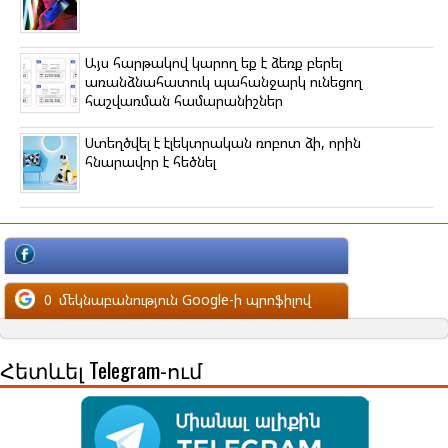
Այս հարթակով կարող եք է ձեռք բերել
առանձնահատուկ պահանջարկ ունեցող
հաշվառման համարանիշներ
Ստեղծվել է էլեկտրական ռոբոտ ձի, որին
հնարավոր է հեծնել
մեկնաբանություն Facebook-ի պրոֆիլով
0
մեկնաբանություն Google-ի պրոֆիլով
Հետևել Telegram-ում