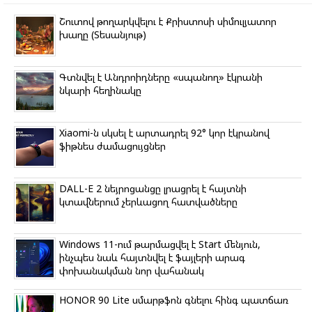
o
e
r
l
A
o
r
a
a
p
Շուտով թողարկվելու է Քրիստոսի սիմուլյատոր
k
m
s
p
խաղը (Տեսանյութ)
s
n
i
k
Գտնվել է Անդրոիդները «սպանող» էկրանի
i
նկարի հեղինակը
Xiaomi-ն սկսել է արտադրել 92° կոր էկրանով
ֆիթնես ժամացույցներ
DALL-E 2 նեյրոցանցը լրացրել է հայտնի
կտավներում չերևացող հատվածները
Windows 11-ում թարմացվել է Start մենյուն,
ինչպես նաև հայտնվել է ֆայլերի արագ
փոխանակման նոր վահանակ
HONOR 90 Lite սմարթֆոն գնելու հինգ պատճառ