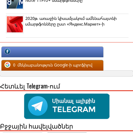
Note 11Pro+ սմարթֆոնները
2020թ. առաջին կիսամյակում ամենահայտնի
սմարթֆոնները ըստ «Яндекс.Маркет»-ի
մեկնաբանություն Facebook-ի պրոֆիլով
0
մեկնաբանություն Google-ի պրոֆիլով
Հետևել Telegram-ում
Բջջային հավելվածներ