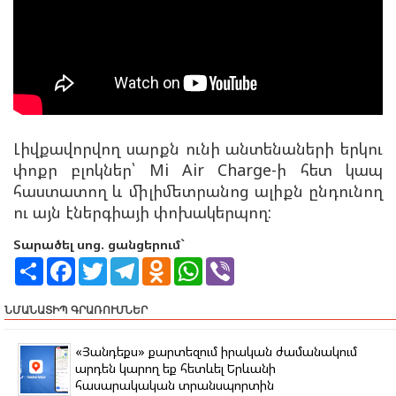
Լիվքավորվող սարքն ունի անտենաների երկու
փոքր բլոկներ՝ Mi Air Charge-ի հետ կապ
հաստատող և միլիմետրանոց ալիքն ընդունող
ու այն էներգիայի փոխակերպող:
Տարածել սոց. ցանցերում`
S
F
T
T
O
W
V
h
a
w
e
d
h
i
a
c
i
l
n
a
b
r
e
t
e
o
t
e
ՆՄԱՆԱՏԻՊ ԳՐԱՌՈՒՄՆԵՐ
e
b
t
g
k
s
r
o
e
r
l
A
o
r
a
a
p
«Յանդեքս» քարտեզում իրական ժամանակում
k
m
s
p
արդեն կարող եք հետևել Երևանի
s
հասարակական տրանսպորտին
n