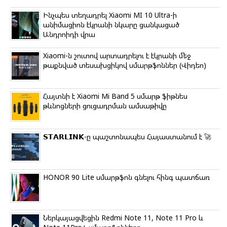
i
k
Ինչպես տեղադրել Xiaomi MI 10 Ultra-ի
i
անիմացիոն էկրանի նկարը ցանկացած
Անդրոիդի վրա
Xiaomi-ն շուտով արտադրելու է էկրանի մեջ
թաքնված տեսախցիկով սմարթֆոններ (Վիդեո)
Հայտնի է Xiaomi Mi Band 5 սմարթ ֆիթնես
թևնոցների ցուցադրման ամսաթիվը
𝗦𝗧𝗔𝗥𝗟𝗜𝗡𝗞-ը պաշտոնապես Հայաստանում է 🚀
HONOR 90 Lite սմարթֆոն գնելու հինգ պատճառ
Ներկայացվեցին Redmi Note 11, Note 11 Pro և