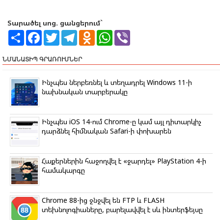
Տարածել սոց. ցանցերում`
S
F
T
T
O
W
V
h
a
w
e
d
h
i
a
c
i
l
n
a
b
r
e
t
e
o
t
e
ՆՄԱՆԱՏԻՊ ԳՐԱՌՈՒՄՆԵՐ
e
b
t
g
k
s
r
o
e
r
l
A
o
r
a
a
p
Ինչպես ներբեռնել և տեղադրել Windows 11-ի
k
m
s
p
նախնական տարբերակը
s
n
i
k
Ինչպես iOS 14-ում Chrome-ը կամ այլ դիտարկիչ
i
դարձնել հիմնական Safari-ի փոխարեն
Հաքերներին հաջողվել է «ջարդել» PlayStation 4-ի
համակարգը
Chrome 88-ից ջնջվել են FTP և FLASH
տեխնոլոգիաները, բարելավվել է սև ինտերֆեյսը