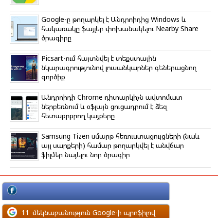
Google-ը թողարկել է Անդրոիդից Windows և
հակառակը ֆայլեր փոխանակելու Nearby Share
ծրագիրը
Picsart-ում հայտնվել է տեքստային
նկարագրությունով լուսանկարներ գեներացնող
գործիք
Անդրոիդի Chrome դիտարկիչն ավտոմատ
ներբեռնում և օֆլայն ցուցադրում է ձեզ
հետաքրքրող կայքերը
Samsung Tizen սմարթ հեռուստացույցների (նաև
այլ սարքերի) համար թողարկվել է անվճար
ֆիլմեր նայելու նոր ծրագիր
մեկնաբանություն Facebook-ի պրոֆիլով
11
մեկնաբանություն Google-ի պրոֆիլով