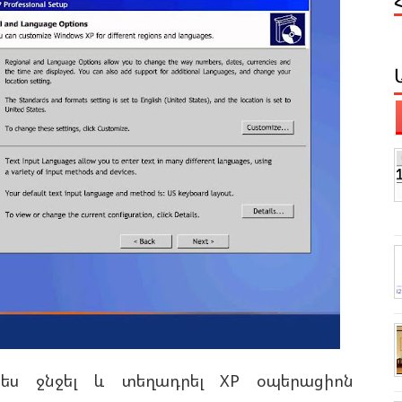
պես ջնջել և տեղադրել XP օպերացիոն