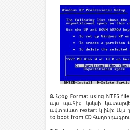
8.
Նշեք Format using NTFS fi
այս պահից կսկսի կատարվ
ավտոմատ restart կլինի: Այս դ
to boot from CD հաղորդագրու