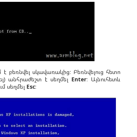
մ է բեռնվել սկավառակից: Բեռնվելուց հետո
ել) անհրաժեշտ է սեղմել
Enter
: Այնուհետև
ւմ սեղմել
Esc
: