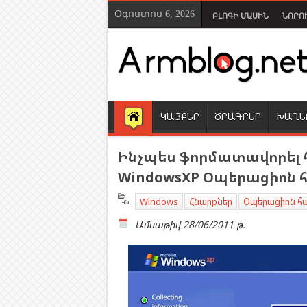
Օգոստոս 6, 2026
ԲԼՈԳԻ ՄԱՍԻՆ
ՆՈՐՈ
ԿԱՅՔԵՐ
ԾՐԱԳՐԵՐ
ԽԱՂԵ
Ինչպես ֆորմատավորել 
WindowsXP Օպերացիոն
Windows
Հնարքներ
Օպերացիոն հ
Ամսաթիվ
28/06/2011 թ.