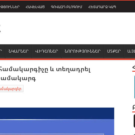
ՒԹՅՈՒՆՆԵՐ
ՀԱՎԵԼՎԱԾ
ԳՈՎԱԶԴ ԲԼՈԳՈՒՄ
ՀԵՏԱԴԱՐՁ ԿԱՊ
Ր
ՆԿԱՐՆԵՐ
ՎԻԴԵՈՆԵՐ
ՆՈՐՈՒԹՅՈՒՆՆԵՐ
ՄՏՔԵՐ
ԱՅ
համակարգիչը և տեղադրել
 համակարգ
ամակարգեր