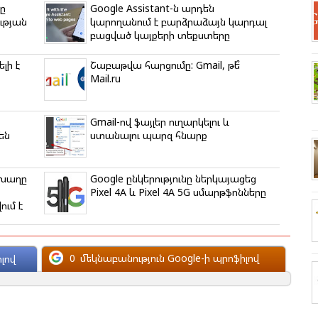
ը
Google Assistant-ն արդեն
ւթյան
կարողանում է բարձրաձայն կարդալ
բացված կայքերի տեքստերը
լի է
Շաբաթվա հարցումը: Gmail, թե՞
Mail.ru
Gmail-ով ֆայլեր ուղարկելու և
են
ստանալու պարզ հնարք
 խաղը
Google ընկերությունը ներկայացեց
Pixel 4A և Pixel 4A 5G սմարթֆոնները
ւմ է
0
մեկնաբանություն Google-ի պրոֆիլով
լով