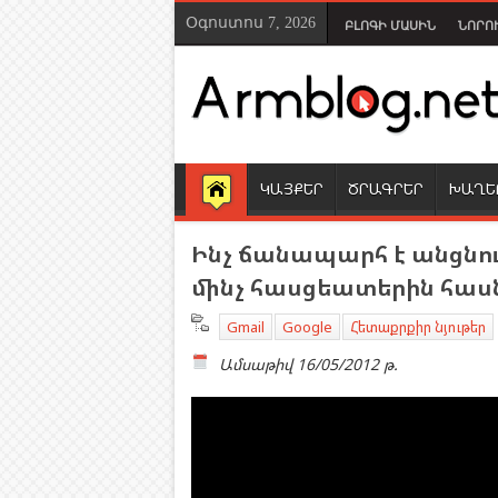
Օգոստոս 7, 2026
ԲԼՈԳԻ ՄԱՍԻՆ
ՆՈՐՈ
ԿԱՅՔԵՐ
ԾՐԱԳՐԵՐ
ԽԱՂԵ
Ինչ ճանապարհ է անցնու
մինչ հասցեատերին հաս
Gmail
Google
Հետաքրքիր նյութեր
Ամսաթիվ
16/05/2012 թ.