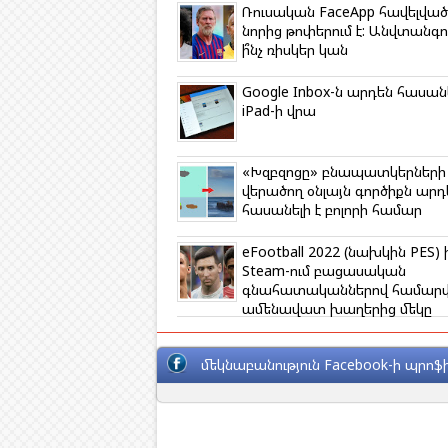
o
r
a
a
p
Ռուսական FaceApp հավելված
k
m
s
p
նորից թոփերում է: Անվտանգո
s
ի՞նչ ռիսկեր կան
n
i
k
Google Inbox-ն արդեն հասանե
i
iPad-ի վրա
«Խզբզոցը» բնապատկերների
վերածող օնլայն գործիքն արդ
հասանելի է բոլորի համար
eFootball 2022 (նախկին PES)
Steam-ում բացասական
գնահատականներով համարվո
ամենավատ խաղերից մեկը
մեկնաբանություն Facebook-ի պրոֆի