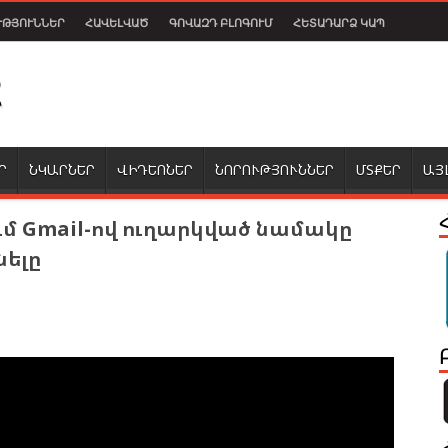
ՒԹՅՈՒՆՆԵՐ
ՀԱՎԵԼՎԱԾ
ԳՈՎԱԶԴ ԲԼՈԳՈՒՄ
ՀԵՏԱԴԱՐՁ ԿԱՊ
Ր
ՆԿԱՐՆԵՐ
ՎԻԴԵՈՆԵՐ
ՆՈՐՈՒԹՅՈՒՆՆԵՐ
ՄՏՔԵՐ
ԱՅ
մ Gmail-ով ուղարկված նամակը
նելը