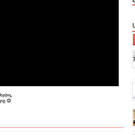
երիդ,
ը 😊