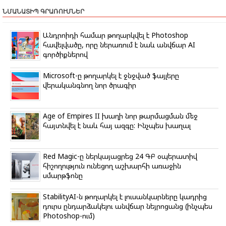
a
c
i
l
n
a
b
r
e
t
e
o
t
e
ՆՄԱՆԱՏԻՊ ԳՐԱՌՈՒՄՆԵՐ
e
b
t
g
k
s
r
o
e
r
l
A
o
r
a
a
p
Անդրոիդի համար թողարկվել է Photoshop
k
m
s
p
հավելվածը, որը ներառում է նաև անվճար AI
s
գործիքներով
n
i
k
Microsoft-ը թողարկել է ջնջված ֆայլերը
i
վերականգնող նոր ծրագիր
Age of Empires II խաղի նոր թարմացման մեջ
հայտնվել է նաև հայ ազգը: Ինչպես խաղալ
Red Magic-ը ներկայացրեց 24 ԳԲ օպերատիվ
հիշողություն ունեցող աշխարհի առաջին
սմարթֆոնը
StabilityAI-ն թողարկել է լուսանկարները կադրից
դուրս ընդարձակելու անվճար նեյրոցանց (ինչպես
Photoshop-ում)