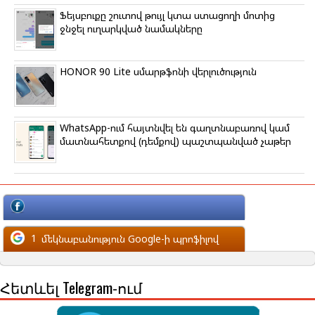
Ֆեյսբուքը շուտով թույլ կտա ստացողի մոտից
ջնջել ուղարկված նամակները
HONOR 90 Lite սմարթֆոնի վերլուծություն
WhatsApp-ում հայտնվել են գաղտնաբառով կամ
մատնահետքով (դեմքով) պաշտպանված չաթեր
մեկնաբանություն Facebook-ի պրոֆիլով
1
մեկնաբանություն Google-ի պրոֆիլով
Հետևել Telegram-ում