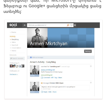
կարծիքներ կան, որ Microsoft-ը փորձում է
Ֆեյսբուք ու Google+ ցանցերին մրցակից ցանց
ստեղծել: