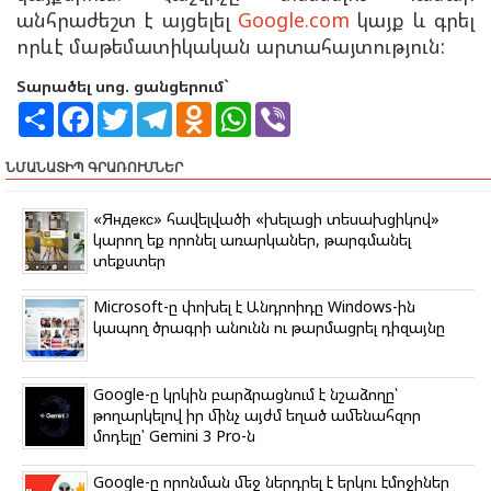
անհրաժեշտ է այցելել
Google.com
կայք և գրել
որևէ մաթեմատիկական արտահայտություն:
Տարածել սոց. ցանցերում`
S
F
T
T
O
W
V
h
a
w
e
d
h
i
a
c
i
l
n
a
b
r
e
t
e
o
t
e
ՆՄԱՆԱՏԻՊ ԳՐԱՌՈՒՄՆԵՐ
e
b
t
g
k
s
r
o
e
r
l
A
o
r
a
a
p
«Яндекс» հավելվածի «խելացի տեսախցիկով»
k
m
s
p
կարող եք որոնել առարկաներ, թարգմանել
s
տեքստեր
n
i
k
Microsoft-ը փոխել է Անդրոիդը Windows-ին
i
կապող ծրագրի անունն ու թարմացրել դիզայնը
Google-ը կրկին բարձրացնում է նշաձողը՝
թողարկելով իր մինչ այժմ եղած ամենահզոր
մոդելը՝ Gemini 3 Pro-ն
Google-ը որոնման մեջ ներդրել է երկու էմոջիներ