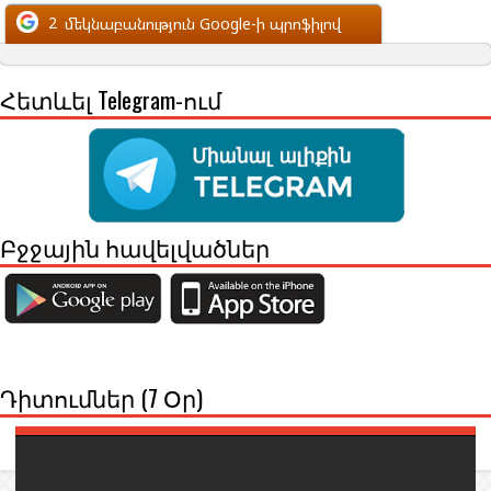
մեկնաբանություն Facebook-ի պրոֆիլով
2
մեկնաբանություն Google-ի պրոֆիլով
Հետևել Telegram-ում
Բջջային հավելվածներ
Դիտումներ (7 Օր)