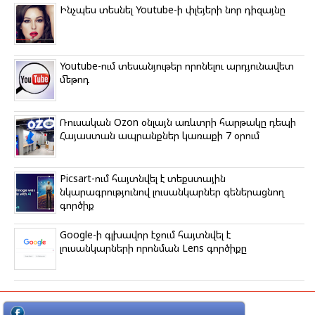
Ինչպես տեսնել Youtube-ի փլեյերի նոր դիզայնը
Youtube-ում տեսանյութեր որոնելու արդյունավետ
մեթոդ
Ռուսական Ozon օնլայն առևտրի հարթակը դեպի
Հայաստան ապրանքներ կառաքի 7 օրում
Picsart-ում հայտնվել է տեքստային
նկարագրությունով լուսանկարներ գեներացնող
գործիք
Google-ի գլխավոր էջում հայտնվել է
լուսանկարների որոնման Lens գործիքը