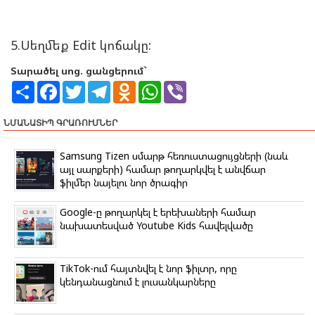
5.Սեղմեք Edit կոճակը:
Տարածել սոց. ցանցերում`
S
F
T
T
O
W
V
h
a
w
e
d
h
i
a
c
i
l
n
a
b
r
e
t
e
o
t
e
ՆՄԱՆԱՏԻՊ ԳՐԱՌՈՒՄՆԵՐ
e
b
t
g
k
s
r
o
e
r
l
A
o
r
a
a
p
Samsung Tizen սմարթ հեռուստացույցների (նաև
k
m
s
p
այլ սարքերի) համար թողարկվել է անվճար
s
ֆիլմեր նայելու նոր ծրագիր
n
i
k
Google-ը թողարկել է երեխաների համար
i
նախատեսված Youtube Kids հավելվածը
TikTok-ում հայտնվել է նոր ֆիլտր, որը
կենդանացնում է լուսանկարները