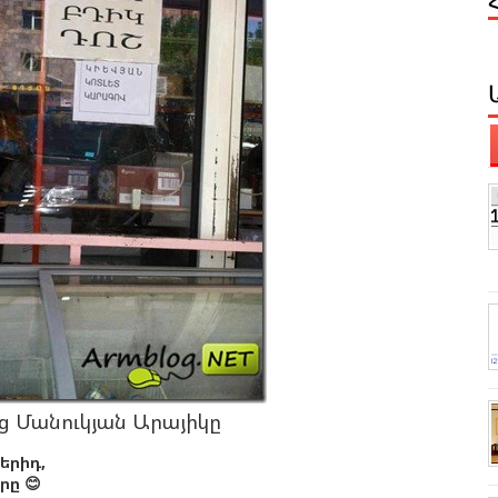
ց Մանուկյան Արայիկը
երիդ,
ը 😊