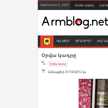
Օգոստոս 6, 2026
ԲԼՈԳԻ ՄԱՍԻՆ
ՆՈՐՈ
ԿԱՅՔԵՐ
ԾՐԱԳՐԵՐ
ԽԱՂԵ
Օրվա կադրը
Օրվա կադր
Ամսաթիվ
31/10/2012 թ.