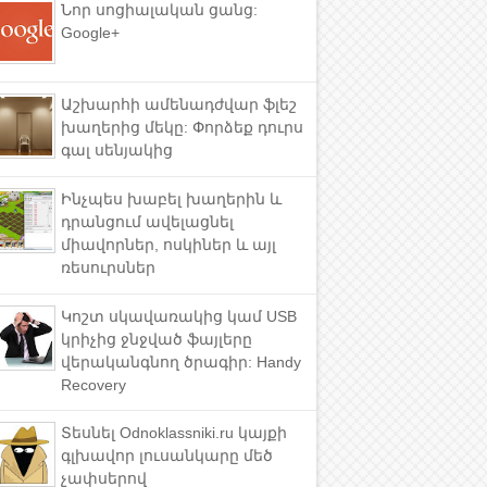
Նոր սոցիալական ցանց:
Google+
Աշխարհի ամենադժվար ֆլեշ
խաղերից մեկը: Փորձեք դուրս
գալ սենյակից
Ինչպես խաբել խաղերին և
դրանցում ավելացնել
միավորներ, ոսկիներ և այլ
ռեսուրսներ
Կոշտ սկավառակից կամ USB
կրիչից ջնջված ֆայլերը
վերականգնող ծրագիր: Handy
Recovery
Տեսնել Odnoklassniki.ru կայքի
գլխավոր լուսանկարը մեծ
չափսերով