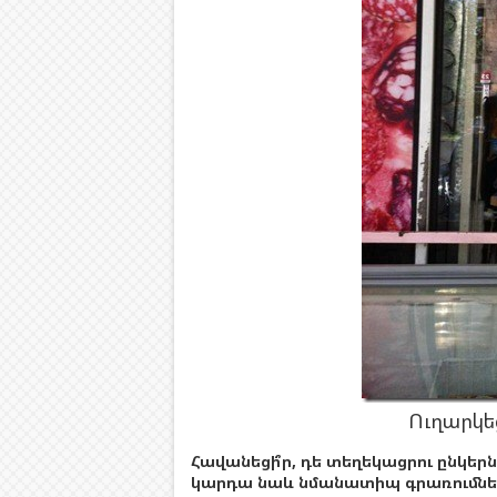
Ուղարկե
Հավանեցի՞ր, դե տեղեկացրու ընկերն
կարդա նաև նմանատիպ գրառումներ