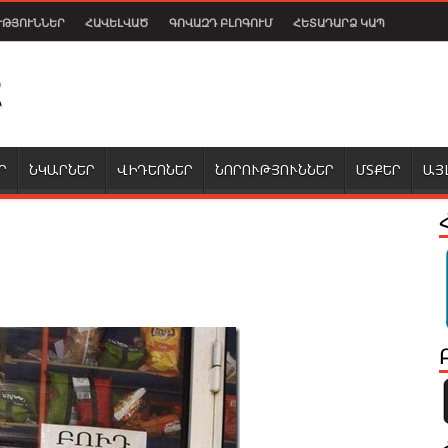
ՒԹՅՈՒՆՆԵՐ
ՀԱՎԵԼՎԱԾ
ԳՈՎԱԶԴ ԲԼՈԳՈՒՄ
ՀԵՏԱԴԱՐՁ ԿԱՊ
Ր
ՆԿԱՐՆԵՐ
ՎԻԴԵՈՆԵՐ
ՆՈՐՈՒԹՅՈՒՆՆԵՐ
ՄՏՔԵՐ
ԱՅ