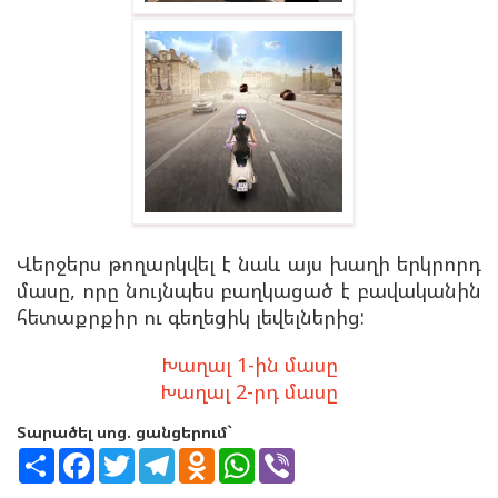
Վերջերս թողարկվել է նաև այս խաղի երկրորդ
մասը, որը նույնպես բաղկացած է բավականին
հետաքրքիր ու գեղեցիկ լեվելներից:
Խաղալ 1-ին մասը
Խաղալ 2-րդ մասը
Տարածել սոց. ցանցերում`
S
F
T
T
O
W
V
h
a
w
e
d
h
i
a
c
i
l
n
a
b