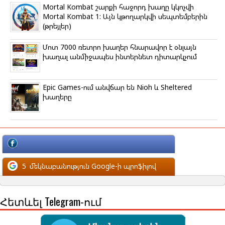
Mortal Kombat շարքի հաջորդ խաղը կկոչվի
Mortal Kombat 1: Այն կթողարկվի սեպտեմբերին
(թրեյլեր)
Մոտ 7000 ռետրո խաղեր հնարավոր է օնլայն
խաղալ անմիջապես ինտերնետ դիտարկչում
Epic Games-ում անվճար են Nioh և Sheltered
խաղերը
մեկնաբանություն Facebook-ի պրոֆիլով
5
մեկնաբանություն Google-ի պրոֆիլով
Հետևել Telegram-ում