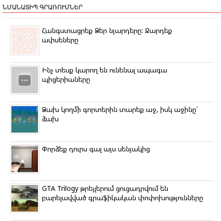
r
e
t
e
o
t
e
ՆՄԱՆԱՏԻՊ ԳՐԱՌՈՒՄՆԵՐ
e
b
t
g
k
s
r
o
e
r
l
A
o
r
a
a
p
Հանգստացրեք Ձեր նյարդերը: Ջարդեք
k
m
s
p
ափսեները
s
n
i
k
Ինչ տեսք կարող են ունենալ ապագա
i
պիցերիաները
Ձախ կողմի գորտերին տարեք աջ, իսկ աջինը՝
ձախ
Փորձեք դուրս գալ այս սենյակից
GTA Trilogy թրեյլերում ցուցադրվում են
բարելավված գրաֆիկական փոփոխությունները