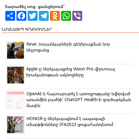
Տարածել սոց. ցանցերում`
S
F
T
T
O
W
V
h
a
w
e
d
h
i
a
c
i
l
n
a
b
r
e
t
e
o
t
e
ՆՄԱՆԱՏԻՊ ԳՐԱՌՈՒՄՆԵՐ
e
b
t
g
k
s
r
o
e
r
l
A
o
r
a
a
p
Reve: Լուսանկարների գեներացման նոր
k
m
s
p
նեյրոցանց
s
n
i
k
Apple-ը ներկայացրեց Vision Pro վիրտուալ
i
իրականության ակնոցները
OpenAI-ն հայտարարել է առողջությանը նվիրված
առանձին բաժնի՝ ChatGPT Health-ի գործարկման
մասին
HONOR-ը ներկայացնում է ապագայի
սմարթֆոնները IFA2023 ցուցահանդեսում