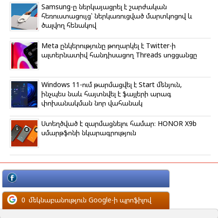
Samsung-ը ներկայացրել է շարժական
հեռուստացույց՝ ներկառուցված մարտկոցով և
ծալվող հենակով
Meta ընկերությունը թողարկել է Twitter-ի
ալտերնատիվ հանդիսացող Threads սոցցանցը
Windows 11-ում թարմացվել է Start մենյուն,
ինչպես նաև հայտնվել է ֆայլերի արագ
փոխանակման նոր վահանակ
Ստեղծված է զարմացնելու համար։ HONOR X9b
սմարթֆոնի նկարագրություն
մեկնաբանություն Facebook-ի պրոֆիլով
0
մեկնաբանություն Google-ի պրոֆիլով