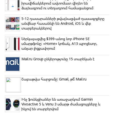
i
իրավիճակներում ավտոմատ վիդեո են
ձայնագրում ու տեղադրում համացանցում
5-12 դասարանների թվայնացված դասագրքերը
անվճար հասանելի են Android, iOS և վեբ
տարբերակներով
Ներկայացվեց $399-անոց նոր iPhone SE
սմարթֆոնը: «Home» կոճակ, A13 պրոցեսոր,
անլար լիցքավորում
Mail.ru Group ընկերությունը 15 տարեկան է
Շաբաթվա հարցումը: Gmail, թե՞ Mail.ru
Ինչ ֆունկցիաներ են առաջարկում Garmin
Vivoactive 5 և Venu 3 սմարթ ժամացույցները և
ինչով են տարբերվում