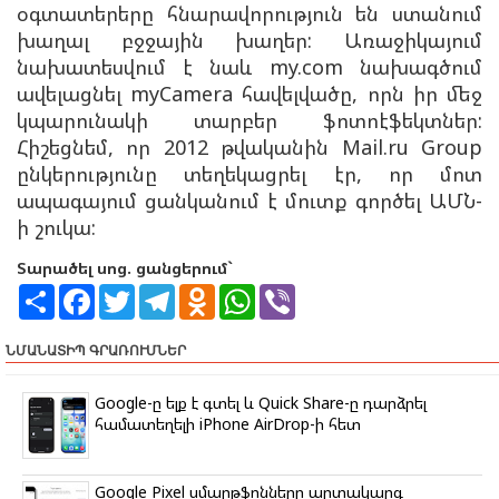
օգտատերերը հնարավորություն են ստանում
խաղալ բջջային խաղեր: Առաջիկայում
նախատեսվում է նաև my.com նախագծում
ավելացնել myCamera հավելվածը, որն իր մեջ
կպարունակի տարբեր ֆոտոէֆեկտներ:
Հիշեցնեմ, որ 2012 թվականին Mail.ru Group
ընկերությունը տեղեկացրել էր, որ մոտ
ապագայում ցանկանում է մուտք գործել ԱՄՆ-
ի շուկա:
Տարածել սոց. ցանցերում`
S
F
T
T
O
W
V
h
a
w
e
d
h
i
a
c
i
l
n
a
b
r
e
t
e
o
t
e
ՆՄԱՆԱՏԻՊ ԳՐԱՌՈՒՄՆԵՐ
e
b
t
g
k
s
r
o
e
r
l
A
o
r
a
a
p
Google-ը ելք է գտել և Quick Share-ը դարձրել
k
m
s
p
համատեղելի iPhone AirDrop-ի հետ
s
n
i
k
Google Pixel սմարթֆոնները արտակարգ