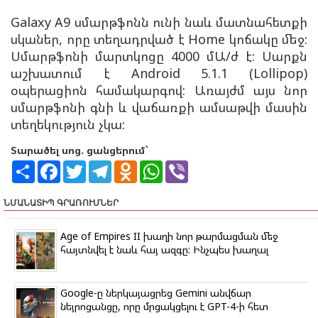
Galaxy A9 սմարթֆոնն ունի նաև մատնահետքի
սկաներ, որը տեղադրված է Home կոճակը մեջ:
Սմարթֆոնի մարտկոցը 4000 մԱ/ժ է: Սարքն
աշխատում է Android 5.1.1 (Lollipop)
օպերացիոն համակարգով: Առայժմ այս նոր
սմարթֆոնի գնի և վաճառքի ամսաթվի մասին
տեղեկություն չկա:
Տարածել սոց. ցանցերում`
S
F
T
T
O
W
V
h
a
w
e
d
h
i
a
c
i
l
n
a
b
r
e
t
e
o
t
e
ՆՄԱՆԱՏԻՊ ԳՐԱՌՈՒՄՆԵՐ
e
b
t
g
k
s
r
o
e
r
l
A
o
r
a
a
p
Age of Empires II խաղի նոր թարմացման մեջ
k
m
s
p
հայտնվել է նաև հայ ազգը: Ինչպես խաղալ
s
n
i
k
Google-ը ներկայացրեց Gemini անվճար
i
նեյրոցանցը, որը մրցակցելու է GPT-4-ի հետ