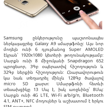
Samsung ընկերությունը պաշտոնապես
ներկայացրեց Galaxy A9 սմարթֆոնը: Այս նոր
մոդելն ունի 6 դյույմանոց Super AMOLED
էկրան՝ 1920х1080 կետերի թողունակությամբ:
Սարքն ունի 8 միջուկանի Snapdragon 652
պրոցեսոր, 3Գբ օպերատիվ հիշողություն և
32Գբ ներքին հիշողություն: Հնարավորութուն
կա նաև տեղադրել մինչև 128Գբ ծավալով
micro SD քարտ: Սմարթֆոնի հետևի
տեսախցիկը 13 Մպ է, իսկ առջևինը՝ 8Մպ:
Սարքն ունի 4G LTE, Wi-Fi a/b/g/n, Bluetooth
4.1, ANT+, NFC մոդուլներ և աշխատում է երկու
SIM քարտով: