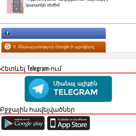
կարաոկե ռեժիմ
մեկնաբանություն Facebook-ի պրոֆիլով
0
մեկնաբանություն Google-ի պրոֆիլով
Հետևել Telegram-ում
Բջջային հավելվածներ