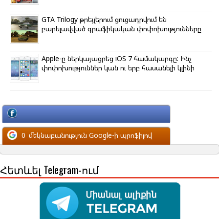
GTA Trilogy թրեյլերում ցուցադրվում են
բարելավված գրաֆիկական փոփոխությունները
Apple-ը ներկայացրեց iOS 7 համակարգը: Ինչ
փոփոխություններ կան ու երբ հասանելի կլինի
մեկնաբանություն Facebook-ի պրոֆիլով
0
մեկնաբանություն Google-ի պրոֆիլով
Հետևել Telegram-ում