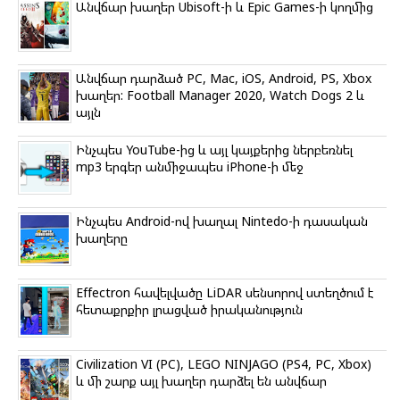
o
r
a
a
p
Անվճար խաղեր Ubisoft-ի և Epic Games-ի կողմից
k
m
s
p
s
n
i
k
Անվճար դարձած PC, Mac, iOS, Android, PS, Xbox
i
խաղեր: Football Manager 2020, Watch Dogs 2 և
այլն
Ինչպես YouTube-ից և այլ կայքերից ներբեռնել
mp3 երգեր անմիջապես iPhone-ի մեջ
Ինչպես Android-ով խաղալ Nintedo-ի դասական
խաղերը
Effectron հավելվածը LiDAR սենսորով ստեղծում է
հետաքրքիր լրացված իրականություն
Civilization VI (PC), LEGO NINJAGO (PS4, PC, Xbox)
և մի շարք այլ խաղեր դարձել են անվճար