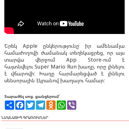
Երեկ Apple ընկերությունը իր ամենամյա
համաժողովի ժամանակ տեղեկացրեց, որ այս
տարվա վերջում App Store-ում է
հայտնվելու Super Mario Run խաղը, որը լինելու
է վճարովի: Խաղը հարմարեցված է լինելու
սենսորային էկրանով խաղալու համար:
Տարածել սոց. ցանցերում`
S
F
T
T
O
W
V
h
a
w
e
d
h
i
a
c
i
l
n
a
b
r
e
t
e
o
t
e
ՆՄԱՆԱՏԻՊ ԳՐԱՌՈՒՄՆԵՐ
e
b
t
g
k
s
r
o
e
r
l
A