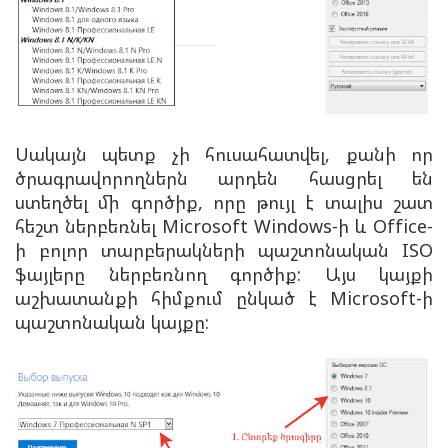
Սակայն պետք չի հուսահատվել, քանի որ
ծրագրավորողներն արդեն հասցրել են
ստեղծել մի գործիք, որը թույլ է տալիս շատ
հեշտ ներբեռնել Microsoft Windows-ի և Office-
ի բոլոր տարբերակների պաշտոնական ISO
ֆայլերը ներբեռնող գործիք: Այս կայքի
աշխատանքի հիմքում ընկած է Microsoft-ի
պաշտոնական կայքը: