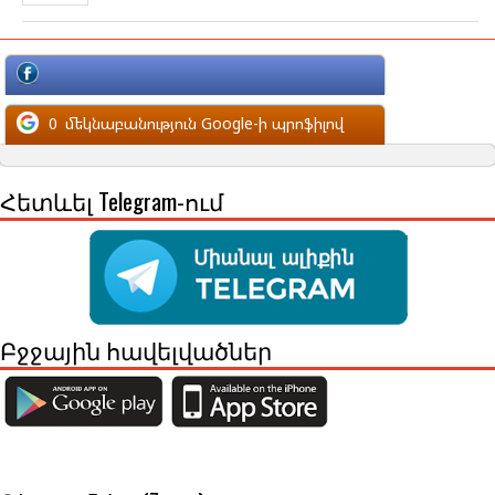
մեկնաբանություն Facebook-ի պրոֆիլով
0
մեկնաբանություն Google-ի պրոֆիլով
Հետևել Telegram-ում
Բջջային հավելվածներ