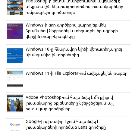
Photoshop-ի բետա տարբերակում ավելացել է
տեքստային նկարագրությունով լուսանկարները
խմբագրելու գործառույթ
Windows-ի նոր գործիքով կարող եք մեկ
հրամանով ներբեռնել և տեղադրել ծրագրերի
վերջին տարբերակները
Windows 10-ը հնարավոր կլինի վերատեղադրել
միանգամից ինտերնետից
Windows 11-ի File Explorer-ում ավելացել են թաբեր
Adobe Photoshop-ում հայտնվել է մի քլիքով
լուսանկարից օբյեկտները նշել/ջնջելու և այլ
օգտակար գործիքներ
Google-ի գլխավոր էջում հայտնվել է
լուսանկարների որոնման Lens գործիքը