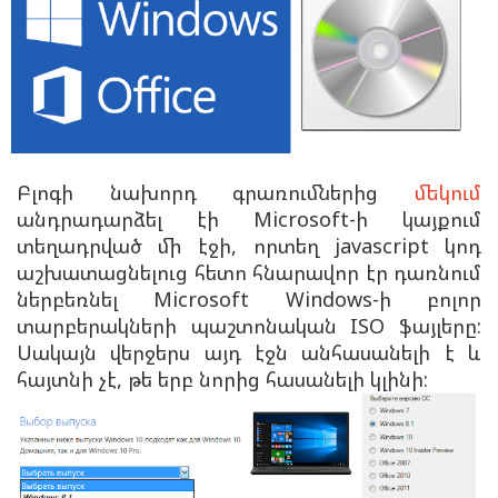
Բլոգի նախորդ գրառումներից
մեկում
անդրադարձել էի Microsoft-ի կայքում
տեղադրված մի էջի, որտեղ javascript կոդ
աշխատացնելուց հետո հնարավոր էր դառնում
ներբեռնել Microsoft Windows-ի բոլոր
տարբերակների պաշտոնական ISO ֆայլերը:
Սակայն վերջերս այդ էջն անհասանելի է և
հայտնի չէ, թե երբ նորից հասանելի կլինի: