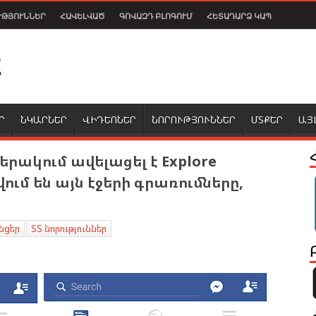
ՒԹՅՈՒՆՆԵՐ
ՀԱՎԵԼՎԱԾ
ԳՈՎԱԶԴ ԲԼՈԳՈՒՄ
ՀԵՏԱԴԱՐՁ ԿԱՊ
Ր
ՆԿԱՐՆԵՐ
ՎԻԴԵՈՆԵՐ
ՆՈՐՈՒԹՅՈՒՆՆԵՐ
ՄՏՔԵՐ
ԱՅ
երակում ավելացել է Explore
ում են այն էջերի գրառումները,
նցեր
ՏՏ նորություններ