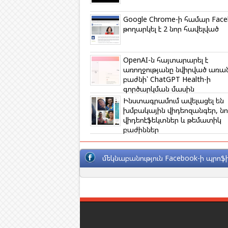
n
i
k
Google Chrome-ի համար Face
i
թողարկել է 2 նոր հավելված
OpenAI-ն հայտարարել է
առողջությանը նվիրված առա
բաժնի՝ ChatGPT Health-ի
գործարկման մասին
Ինստագրամում ավելացել են
խմբակային վիդեոզանգեր, նո
վիդեոէֆեկտներ և թեմատիկ
բաժիններ
մեկնաբանություն Facebook-ի պրոֆի