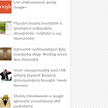
Նոր սոցիալական ցանց:
Google+
Ինչպես խաբել խաղերին և
դրանցում ավելացնել
միավորներ, ոսկիներ և այլ
ռեսուրսներ
Աշխարհի ամենադժվար ֆլեշ
խաղերից մեկը: Փորձեք դուրս
գալ սենյակից
Կոշտ սկավառակից կամ USB
կրիչից ջնջված ֆայլերը
վերականգնող ծրագիր: Handy
Recovery
Տեսնել Odnoklassniki.ru կայքի
գլխավոր լուսանկարը մեծ
չափսերով