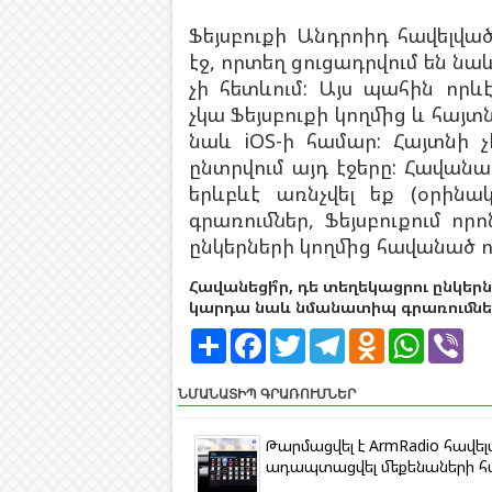
Ֆեյսբուքի Անդրոիդ հավելված
էջ, որտեղ ցուցադրվում են նա
չի հետևում: Այս պահին որ
չկա Ֆեյսբուքի կողմից և հայտն
նաև iOS-ի համար: Հայտնի չ
ընտրվում այդ էջերը: Հավանա
երևբևէ առնչվել եք (օրինակ
գրառումներ, Ֆեյսբուքում որո
ընկերների կողմից հավանած ո
Հավանեցի՞ր, դե տեղեկացրու ընկերն
կարդա նաև նմանատիպ գրառումներ
S
F
T
T
O
W
V
h
a
w
e
d
h
i
a
c
i
l
n
a
b
r
e
t
e
o
t
e
ՆՄԱՆԱՏԻՊ ԳՐԱՌՈՒՄՆԵՐ
e
b
t
g
k
s
r
o
e
r
l
A
o
r
a
a
p
Թարմացվել է ArmRadio հավել
k
m
s
p
ադապտացվել մեքենաների 
s