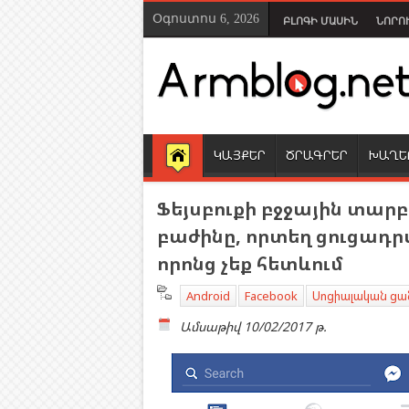
Օգոստոս 6, 2026
ԲԼՈԳԻ ՄԱՍԻՆ
ՆՈՐՈ
ԿԱՅՔԵՐ
ԾՐԱԳՐԵՐ
ԽԱՂԵ
Ֆեյսբուքի բջջային տարբ
բաժինը, որտեղ ցուցադրվ
որոնց չեք հետևում
Android
Facebook
Սոցիալական ցա
Ամսաթիվ
10/02/2017 թ.