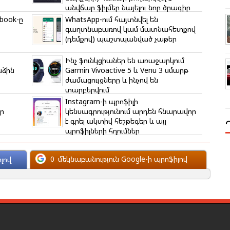
անվճար ֆիլմեր նայելու նոր ծրագիր
book-ը
WhatsApp-ում հայտնվել են
գաղտնաբառով կամ մատնահետքով
(դեմքով) պաշտպանված չաթեր
Ինչ ֆունկցիաներ են առաջարկում
նձին
Garmin Vivoactive 5 և Venu 3 սմարթ
ժամացույցները և ինչով են
տարբերվում
Instagram-ի պրոֆիլի
ր
կենսագրությունում արդեն հնարավոր
է գրել ակտիվ հեշթեգեր և այլ
պրոֆիլների հղումներ
0
մեկնաբանություն Google-ի պրոֆիլով
լով