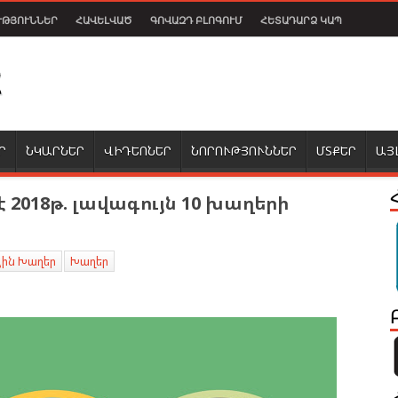
ՒԹՅՈՒՆՆԵՐ
ՀԱՎԵԼՎԱԾ
ԳՈՎԱԶԴ ԲԼՈԳՈՒՄ
ՀԵՏԱԴԱՐՁ ԿԱՊ
Ր
ՆԿԱՐՆԵՐ
ՎԻԴԵՈՆԵՐ
ՆՈՐՈՒԹՅՈՒՆՆԵՐ
ՄՏՔԵՐ
ԱՅ
 2018թ. լավագույն 10 խաղերի
յին Խաղեր
Խաղեր