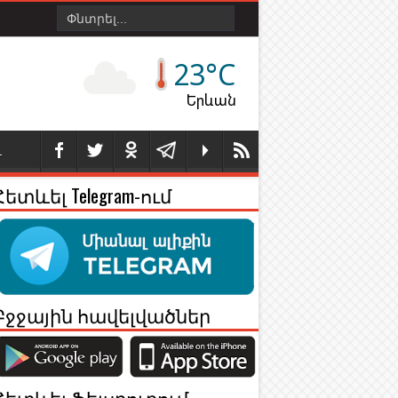
23°C
Երևան
Լ
Հետևել Telegram-ում
Բջջային հավելվածներ
Հետևել Ֆեյսբուքում