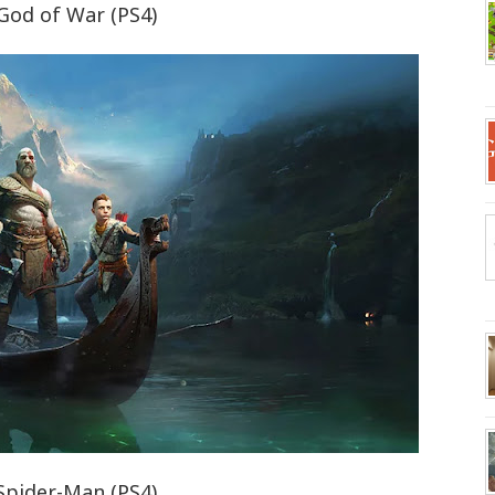
 God of War (PS4)
 Spider-Man (PS4)