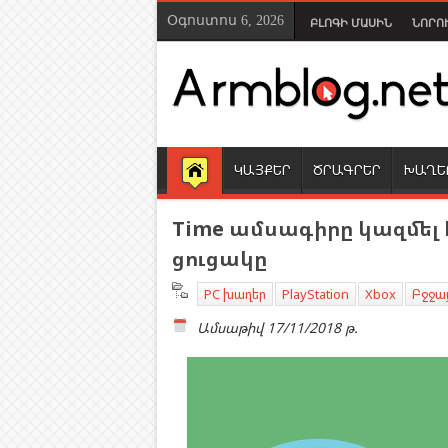
Օգոստոս 6, 2026
ԲԼՈԳԻ ՄԱՍԻՆ
ՆՈՐՈ
ԿԱՅՔԵՐ
ԾՐԱԳՐԵՐ
ԽԱՂԵ
Time ամսագիրը կազմել է
ցուցակը
PC խաղեր
PlayStation
Xbox
Բջջա
Ամսաթիվ
17/11/2018 թ.