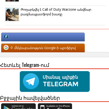
Թողարկվել է Call of Duty Warzone անվճար
բազմապլատֆորմ խաղը
մեկնաբանություն Facebook-ի պրոֆիլով
0
մեկնաբանություն Google-ի պրոֆիլով
Հետևել Telegram-ում
Բջջային հավելվածներ