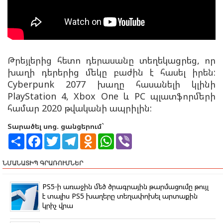
Թրեյլերից հետո դերասանը տեղեկացրեց, որ
խաղի դերերից մեկը բաժին է հասել իրեն:
Cyberpunk 2077 խաղը հասանելի կլինի
PlayStation 4, Xbox One և PC պլատֆորմերի
համար 2020 թվականի ապրիլին:
Տարածել սոց. ցանցերում`
S
F
T
T
O
W
V
h
a
w
e
d
h
i
a
c
i
l
n
a
b
r
e
t
e
o
t
e
ՆՄԱՆԱՏԻՊ ԳՐԱՌՈՒՄՆԵՐ
e
b
t
g
k
s
r
o
e
r
l
A
o
r
a
a
p
PS5-ի առաջին մեծ ծրագրային թարմացումը թույլ
k
m
s
p
է տալիս PS5 խաղերը տեղափոխել արտաքին
s
կրիչ վրա
n
i