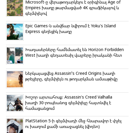
k
Microsoft-ը վերաթողարկելու է օրիգինալ Age of
i
Empires խաղը թարմացված 4K գրաֆիկայով և
գեյմփլեյով
Epic Games-ն անվճար նվիրում է Yoku's Island
Express գեղեցիկ խաղը
Խաղասերները համեմատել են Horizon Forbidden
West խաղի գեղատեսիլ վայրերը իրականի հետ
Ներկայացվեց Assassin’s Creed Origins խաղի
թրեյլերը, գեյմփլեյն ու թողարկման ամսաթիվը
Խոշոր արտահոսք: Assassin's Creed Valhalla
խաղի 30-րոպեանոց գեյմփլեյը հայտնվել է
համացանցում
PlatStation 5-ի գեյմփադի մեջ հնարավոր է փչել
ու խաղում քամի առաջացնել (վիդեո)